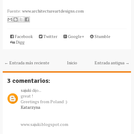
Fuente:
www.architectureartdesigns.com
Facebook
Twitter
Google+
Stumble
Digg
← Entrada más reciente
Inicio
Entrada antigua →
3 comentarios:
sajuki
dijo...
great !
Greetings from Poland :)
Katarzyna
www.sajuki.blogspot.com