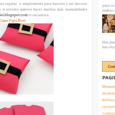
mos regalar o simplemente para hacerlo y así decorar
paso co
s si ustedes quieren hacer muchas más manualidades
timbre c
es.blogspot.com
te encantara.
Cajas Papa Noel
Hay pue
hay otra
Con
PAGI
Mimund
dtodom
Belleza
recetar
cosita