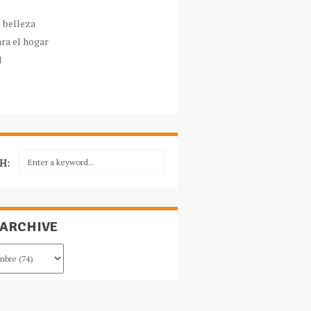
e belleza
ara el hogar
l
H:
 ARCHIVE