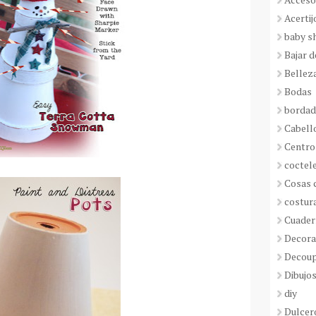
Acertij
baby s
Bajar 
Bellez
Bodas
borda
Cabell
Centro
coctel
Cosas 
costur
Cuader
Decora
Decou
Dibujos
diy
Dulcer