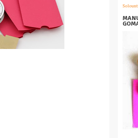
Solount
MANU
GOMA