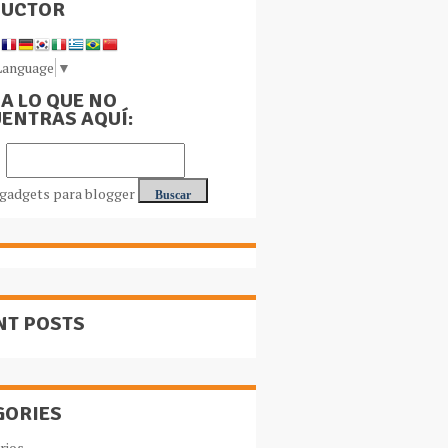
DUCTOR
Language
▼
A LO QUE NO
ENTRAS AQUÍ:
NT POSTS
GORIES
rios