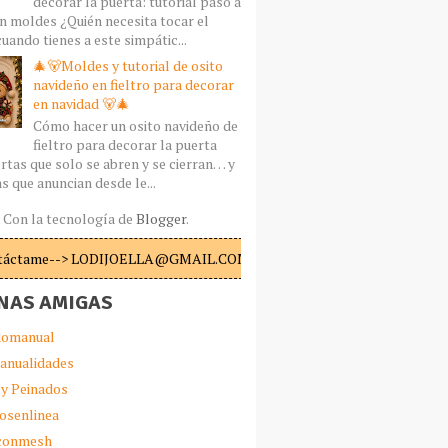
decorar la puerta: tutorial paso a
n moldes ¿Quién necesita tocar el
uando tienes a este simpátic...
🎄🐻Moldes y tutorial de osito
navideño en fieltro para decorar
en navidad 🐻🎄
Cómo hacer un osito navideño de
fieltro para decorar la puerta
rtas que solo se abren y se cierran… y
s que anuncian desde le...
Con la tecnología de
Blogger
.
táctame--> LODIJOELLA@GMAIL.COM
NAS AMIGAS
omanual
anualidades
 y Peinados
iosenlinea
sconmesh