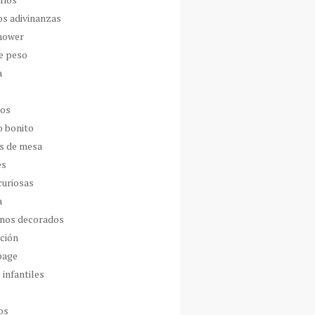
os adivinanzas
hower
de peso
a
dos
o bonito
s de mesa
es
curiosas
a
nos decorados
ción
page
 infantiles
os