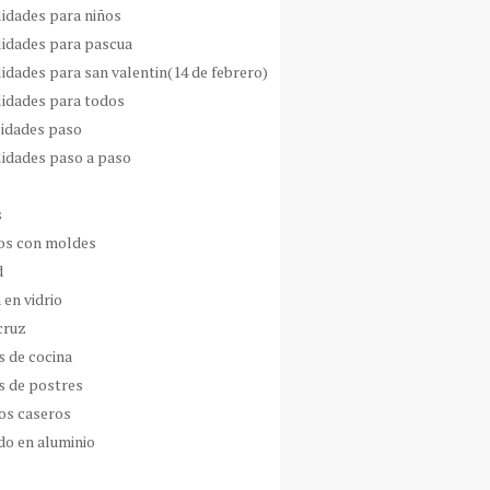
idades para niños
idades para pascua
idades para san valentin(14 de febrero)
idades para todos
idades paso
idades paso a paso
s
s con moldes
d
 en vidrio
cruz
s de cocina
s de postres
os caseros
do en aluminio