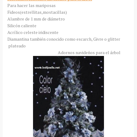
Para hacer las mariposas
Fideos(estrellitas,mostacillas)
Alambre de 1 mm de diámetro
Silicón caliente
Acrílico celeste iridiscente
Diamantina también conocido como escarch, Givre o glitter
plateado
Adornos navideños para el árbol