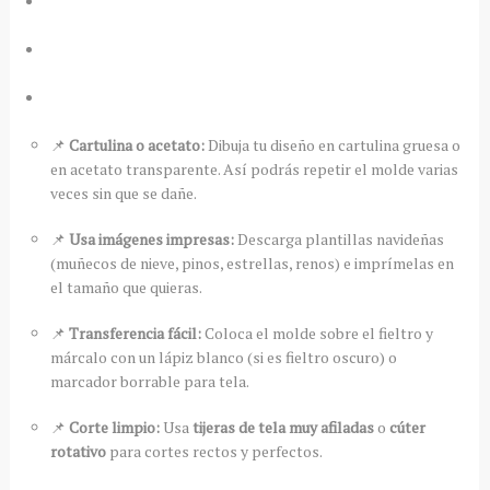
📌
Cartulina o acetato:
Dibuja tu diseño en cartulina gruesa o
en acetato transparente. Así podrás repetir el molde varias
veces sin que se dañe.
📌
Usa imágenes impresas:
Descarga plantillas navideñas
(muñecos de nieve, pinos, estrellas, renos) e imprímelas en
el tamaño que quieras.
📌
Transferencia fácil:
Coloca el molde sobre el fieltro y
márcalo con un lápiz blanco (si es fieltro oscuro) o
marcador borrable para tela.
📌
Corte limpio:
Usa
tijeras de tela muy afiladas
o
cúter
rotativo
para cortes rectos y perfectos.