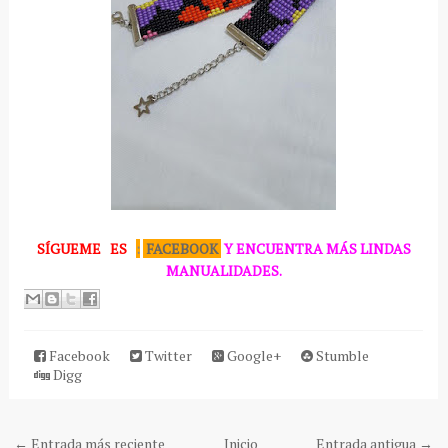
SÍGUEME
ES
:
FACEBOOK
Y ENCUENTRA MÁS LINDAS
MANUALIDADES.
Facebook
Twitter
Google+
Stumble
Digg
← Entrada más reciente
Inicio
Entrada antigua →