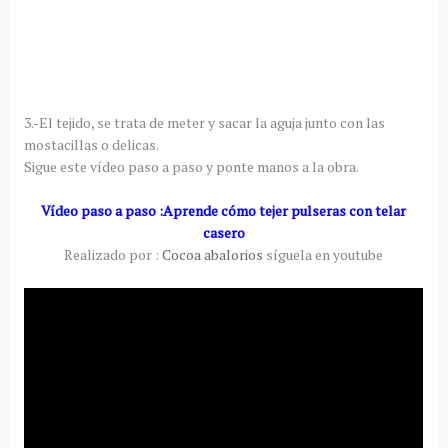
3.-El tejido, se trata de meter y sacar la aguja junto con las
mostacillas o delicas.
Sigue este vídeo paso a paso y ponte manos a la obra.
Vídeo paso a paso :Aprende cómo tejer pulseras con telar
casero
Realizado por :
Cocoa abalorios
síguela en youtube