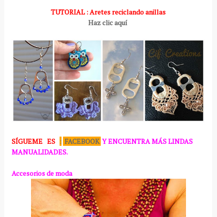
TUTORIAL : Aretes reciclando anillas
Haz clic aquí
SÍGUEME
ES
:
FACEBOOK
Y ENCUENTRA MÁS LINDAS
MANUALIDADES.
Accesorios de moda