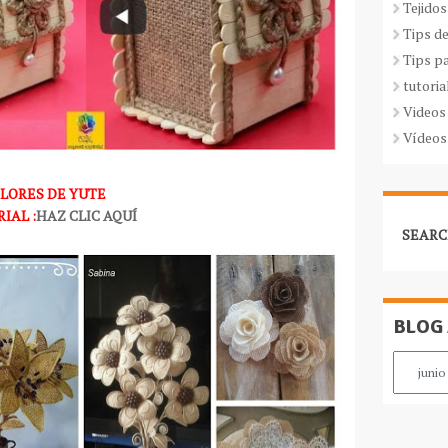
Tejidos
Tips d
Tips p
tutoria
Videos
Vídeos
FLORES DE YUTE
IAL :
HAZ CLIC AQUÍ
SEARC
BLOG