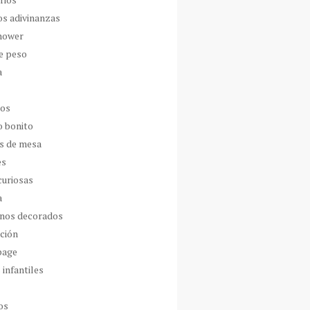
os adivinanzas
hower
de peso
a
dos
o bonito
s de mesa
es
curiosas
a
nos decorados
ción
page
 infantiles
os