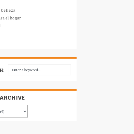
e belleza
ara el hogar
l
H:
 ARCHIVE