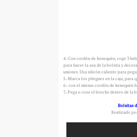
4.-Con cordón de henequén, coge 3 hebr
para hacer la asa de la bolsita y decora
uniones. Usa silicón caliente para pega
5.-Marca los pliegues en la caja, para 
6.- con el mismo cordón de henequén ha
7.-Pega o cose el broche dentro de la bo
Bolsitas d
Realizado por