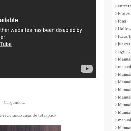
entret
Flores 
fomi
Hallo
Ideas 
Juegos
jugos y
Manual
manual
Manual
Manual
Manual
Manual
Cargando ...
Manual
Manual
e reciclando cajas de tetrapack
manual
Manuali