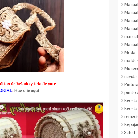
Manual
Manual
Manual
Manual
manual
Manual
Moda
molde
Muñeco
navida
litos de helado y tela de yute
Pintura
ORIAL
:
Haz clic aquí
punto 
Receta
Receta
remedi
Repuja
Salud