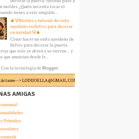
decorar la puerta: tutorial paso a
n moldes ¿Quién necesita tocar el
uando tienes a este simpátic...
🎄🐻Moldes y tutorial de osito
navideño en fieltro para decorar
en navidad 🐻🎄
Cómo hacer un osito navideño de
fieltro para decorar la puerta
rtas que solo se abren y se cierran… y
s que anuncian desde le...
Con la tecnología de
Blogger
.
táctame--> LODIJOELLA@GMAIL.COM
NAS AMIGAS
omanual
anualidades
 y Peinados
iosenlinea
sconmesh