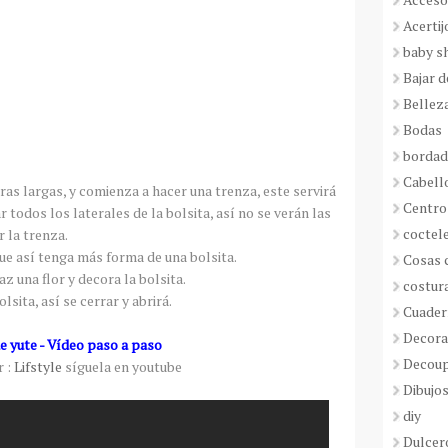
Acertij
baby s
Bajar 
Bellez
Bodas
borda
Cabell
as largas, y comienza a hacer una trenza, este servirá
Centro
r todos los laterales de la bolsita, así no se verán las
coctel
r la trenza.
que así tenga más forma de una bolsita.
Cosas 
z una flor y decora la bolsita.
costur
lsita, así se cerrar y abrirá.
Cuader
Decora
e yute - Vídeo paso a paso
Decou
 :
Lifstyle
síguela en youtube
Dibujos
diy
Dulcer