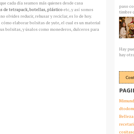
e que cada día seamos más quienes desde casa
paso co
as de tetrapack, botellas, plástico
etc, y así somos
timbre c
 olvides reducir, rehusar y reciclar, es lo de hoy.
 cómo elaborar bolsitas de yute, el cual es un material
 tus bolsitas, y úsalos como monederos, dulceros para
Hay pue
hay otra
Con
PAGI
Mimund
dtodom
Belleza
recetar
cosita