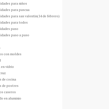
idades para niños
idades para pascua
idades para san valentin(14 de febrero)
idades para todos
idades paso
idades paso a paso
s
s con moldes
d
 en vidrio
cruz
s de cocina
s de postres
os caseros
do en aluminio