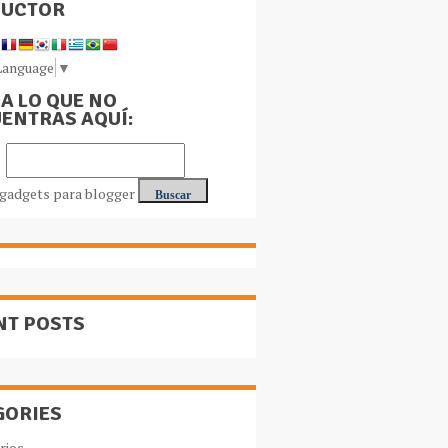
DUCTOR
Language
▼
A LO QUE NO
ENTRAS AQUÍ:
NT POSTS
GORIES
rios