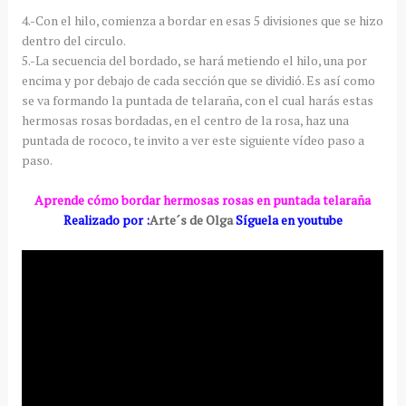
4.-Con el hilo, comienza a bordar en esas 5 divisiones que se hizo
dentro del circulo.
5.-La secuencia del bordado, se hará metiendo el hilo, una por
encima y por debajo de cada sección que se dividió. Es así como
se va formando la puntada de telaraña, con el cual harás estas
hermosas rosas bordadas, en el centro de la rosa, haz una
puntada de rococo, te invito a ver este siguiente vídeo paso a
paso.
Aprende cómo bordar hermosas rosas en puntada telaraña
Realizado por :
Arte´s de Olga
Síguela en youtube