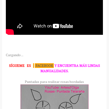
Cargando ...
SÍGUEME
ES
:
FACEBOOK
Y ENCUENTRA MÁS LINDAS
MANUALIDADES.
Puntadas para realizar rosas bordadas