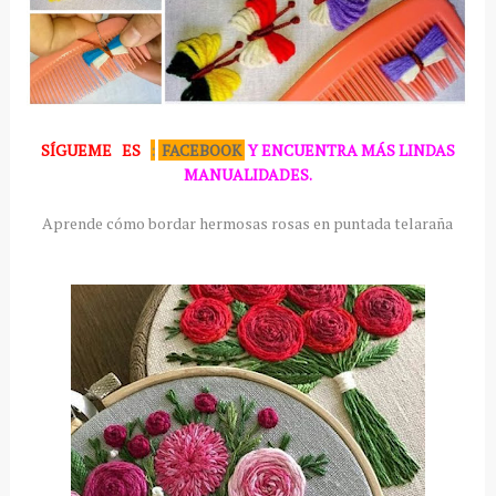
SÍGUEME
ES
:
FACEBOOK
Y ENCUENTRA MÁS LINDAS
MANUALIDADES.
Aprende cómo bordar hermosas rosas en puntada telaraña