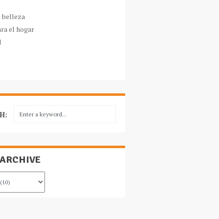
e belleza
ara el hogar
l
H:
 ARCHIVE