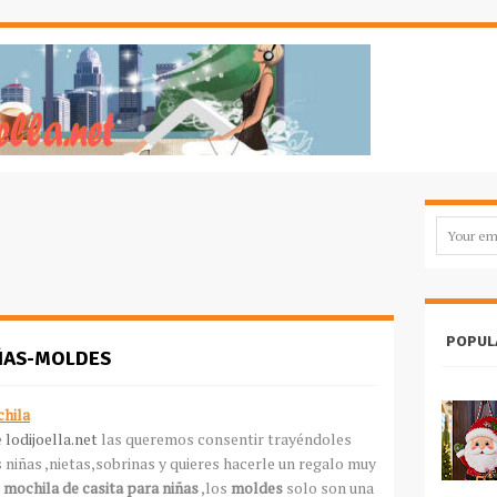
POPUL
IÑAS-MOLDES
chila
e
lodijoella.net
las queremos consentir trayéndoles
es niñas ,nietas,sobrinas y quieres hacerle un regalo muy
a
mochila de casita para niñas
,los
moldes
solo son una