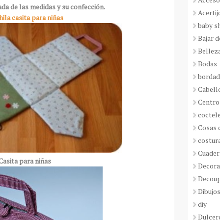
ada de las medidas y su confección.
Acertij
ila casita para niñas
baby s
Bajar 
Bellez
Bodas
borda
Cabell
Centro
coctel
Cosas 
costur
Cuader
Casita para niñas
Decora
Decou
Dibujos
diy
Dulcer