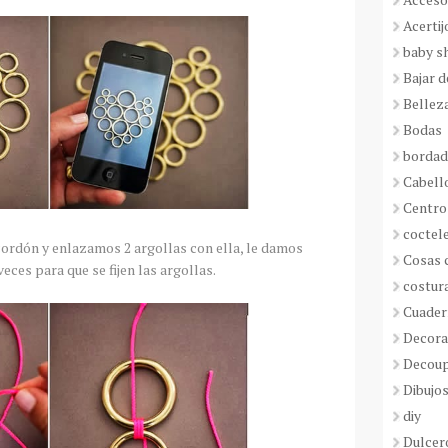
Acertij
baby s
Bajar 
Bellez
Bodas
borda
Cabell
Centro
coctel
rdón y enlazamos 2 argollas con ella, le damos
Cosas 
veces para que se fijen las argollas.
costur
Cuader
Decora
Decou
Dibujos
diy
Dulcer