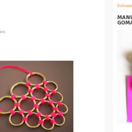
Solount
MANU
GOMA
ños