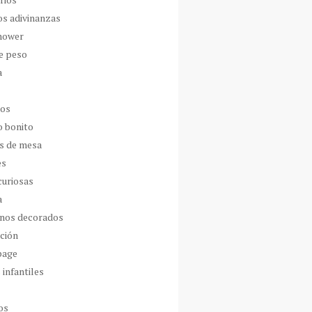
os adivinanzas
hower
de peso
a
dos
o bonito
s de mesa
es
curiosas
a
nos decorados
ción
page
 infantiles
os