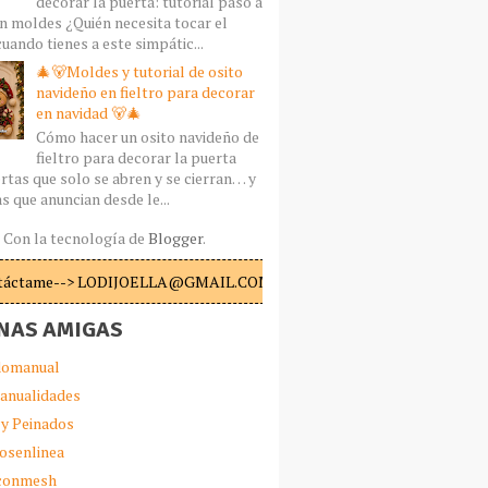
decorar la puerta: tutorial paso a
n moldes ¿Quién necesita tocar el
uando tienes a este simpátic...
🎄🐻Moldes y tutorial de osito
navideño en fieltro para decorar
en navidad 🐻🎄
Cómo hacer un osito navideño de
fieltro para decorar la puerta
rtas que solo se abren y se cierran… y
s que anuncian desde le...
Con la tecnología de
Blogger
.
táctame--> LODIJOELLA@GMAIL.COM
NAS AMIGAS
omanual
anualidades
 y Peinados
iosenlinea
sconmesh