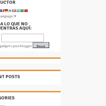
DUCTOR
Language
▼
A LO QUE NO
ENTRAS AQUÍ:
NT POSTS
GORIES
rios