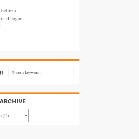
e belleza
ara el hogar
l
H:
 ARCHIVE