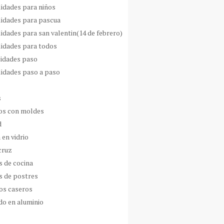
idades para niños
idades para pascua
idades para san valentin(14 de febrero)
idades para todos
idades paso
idades paso a paso
s
s con moldes
d
 en vidrio
cruz
s de cocina
s de postres
os caseros
do en aluminio