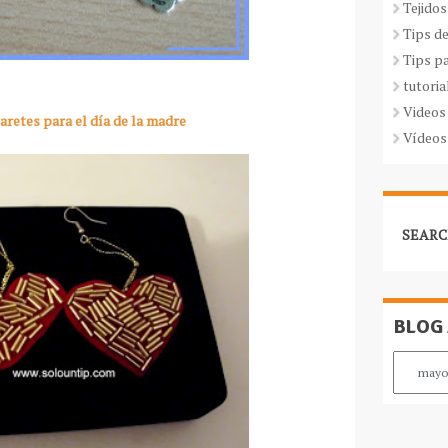
Tejidos
Tips d
Tips p
tutoria
Videos
aretes para el día de la madre
Vídeos
SEARC
BLOG