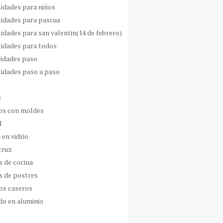
idades para niños
idades para pascua
idades para san valentin(14 de febrero)
idades para todos
idades paso
idades paso a paso
s
s con moldes
d
 en vidrio
cruz
s de cocina
s de postres
os caseros
do en aluminio