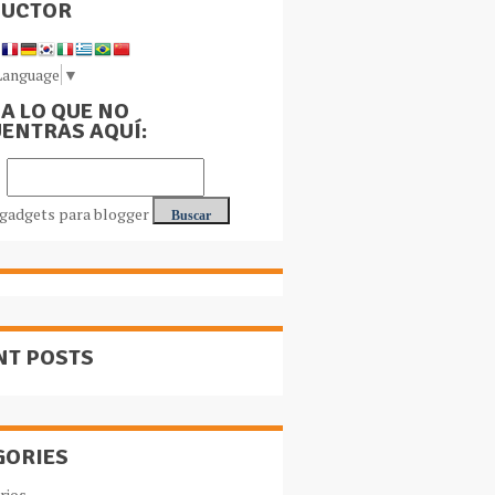
DUCTOR
Language
▼
A LO QUE NO
ENTRAS AQUÍ:
NT POSTS
GORIES
rios