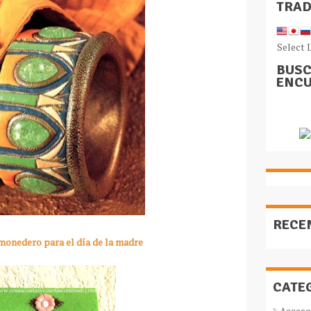
TRA
Select 
BUSC
ENCU
RECE
onedero para el día de la madre
CATE
Acceso