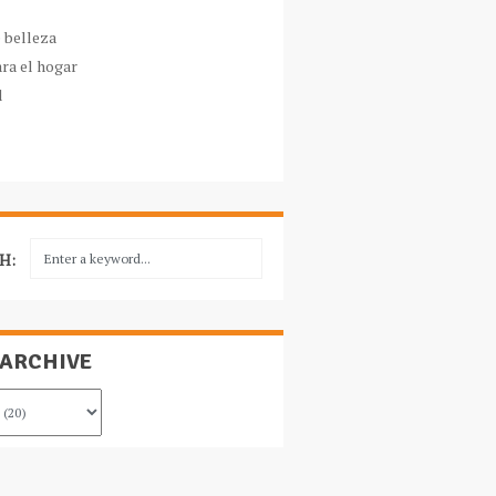
e belleza
ara el hogar
l
H:
 ARCHIVE