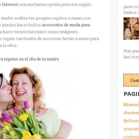
 llaveros
son una buena opción para ese regalo
paso co
timbre c
a madre realiza tus propios regalos a mano,con
s puedes hacer bellos
accesorios de moda para
a hacer tienen tutoriales cuyas imágenes
se regalo tan bonito de accesorio hecho a mano para
la obra .
Hay pue
hay otra
a regalar en el día de la madre
Con
PAGI
Mimund
dtodom
Belleza
recetar
cosita