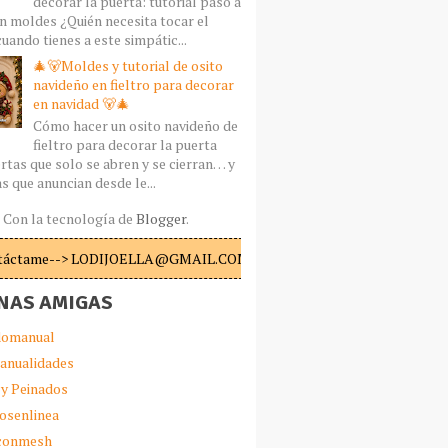
decorar la puerta: tutorial paso a
n moldes ¿Quién necesita tocar el
uando tienes a este simpátic...
🎄🐻Moldes y tutorial de osito
navideño en fieltro para decorar
en navidad 🐻🎄
Cómo hacer un osito navideño de
fieltro para decorar la puerta
rtas que solo se abren y se cierran… y
s que anuncian desde le...
Con la tecnología de
Blogger
.
táctame--> LODIJOELLA@GMAIL.COM
NAS AMIGAS
omanual
anualidades
 y Peinados
iosenlinea
sconmesh