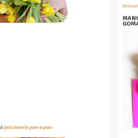
Solount
MANU
GOMA
uí
para hacerlo paso a paso