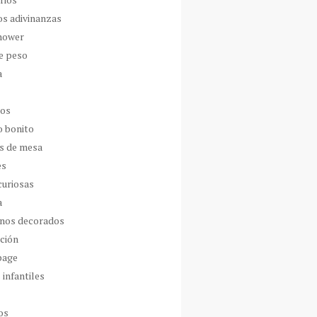
os adivinanzas
hower
de peso
a
dos
o bonito
s de mesa
es
curiosas
a
nos decorados
ción
page
 infantiles
os