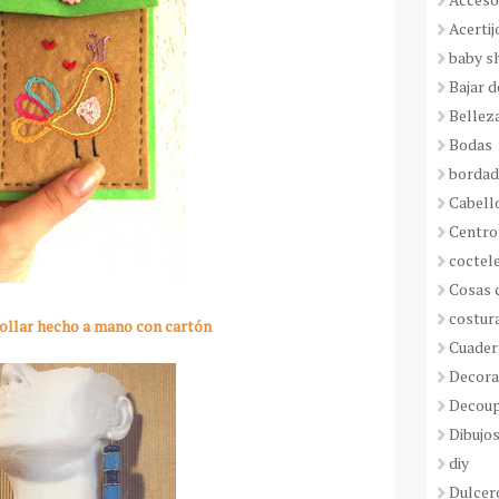
Acertij
baby s
Bajar 
Bellez
Bodas
borda
Cabell
Centro
coctel
Cosas 
costur
ollar hecho a mano con cartón
Cuader
Decora
Decou
Dibujos
diy
Dulcer