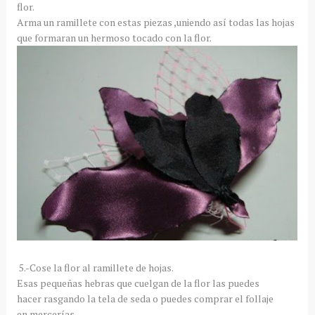
flor.
Arma un ramillete con estas piezas ,uniendo así todas las hojas
que formaran un hermoso tocado con la flor.
5.-Cose la flor al ramillete de hojas.
Esas pequeñas hebras que cuelgan de la flor las puedes
hacer rasgando la tela de seda o puedes comprar el follaje
en mercerías.