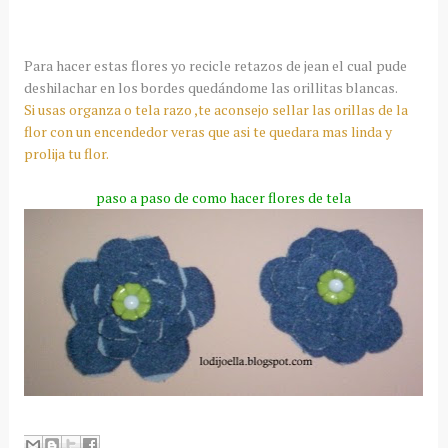
Para hacer estas flores yo recicle retazos de
jean
el cual pude
deshilachar en los bordes
quedándome
las
orillitas
blancas.
Si usas organza o tela razo ,te aconsejo sellar las orillas de la
flor con un encendedor veras que asi te quedara mas linda y
prolija tu flor.
paso a paso de como hacer flores de tela