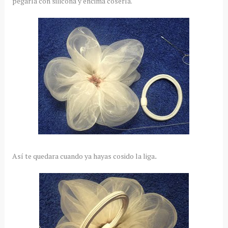
pegarla con silicona y encima coserla.
Así te quedara cuando ya hayas cosido la liga
.