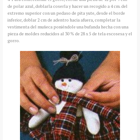
de polar azul, doblarla coserla y hacer un recogido a 4 cm. del
extremo superior con un pedaso de pita yute, desde el borde
inferior, doblar 2 cm de adentro hacia afuera, completar la
vestimenta del muñeca poniéndole una bufanda hecha con una
pieza de moldes reducidos al 30 % de 28 x 5 de tela escosesa y el
gorro.