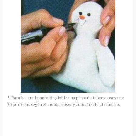
3-Para hacer el pantalón, doble una pieza de tela escosesa de
23 por 9 cm. según el molde, coser y colocárselo al muñeco.