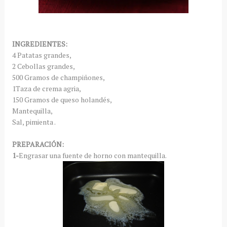
INGREDIENTES:
4 Patatas grandes,
2 Cebollas grandes,
500 Gramos de champiñones,
1Taza de crema agria,
150 Gramos de queso holandés,
Mantequilla,
Sal, pimienta .
PREPARACIÓN:
1-
Engrasar una fuente de horno con mantequilla.