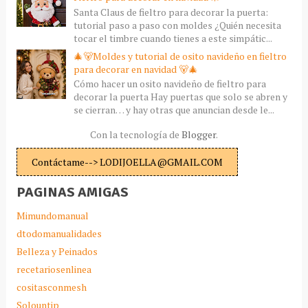
Santa Claus de fieltro para decorar la puerta:
tutorial paso a paso con moldes ¿Quién necesita
tocar el timbre cuando tienes a este simpátic...
🎄🐻Moldes y tutorial de osito navideño en fieltro
para decorar en navidad 🐻🎄
Cómo hacer un osito navideño de fieltro para
decorar la puerta Hay puertas que solo se abren y
se cierran… y hay otras que anuncian desde le...
Con la tecnología de
Blogger
.
Contáctame--> LODIJOELLA@GMAIL.COM
PAGINAS AMIGAS
Mimundomanual
dtodomanualidades
Belleza y Peinados
recetariosenlinea
cositasconmesh
Solountip