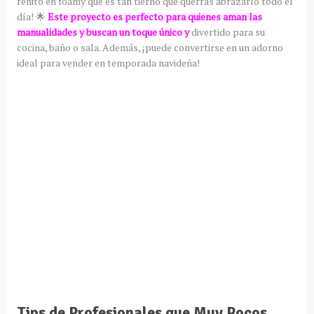
renito en foamy que es tan tierno que querrás abrazarlo todo el
día! 🌟
Este proyecto es perfecto para quienes aman las
manualidades y buscan un toque único y
divertido para su
cocina, baño o sala. Además, ¡puede convertirse en un adorno
ideal para vender en temporada navideña!
Tips de Profesionales que Muy Pocos