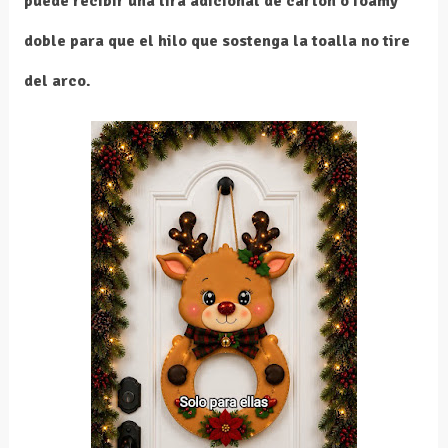
puede recibir
una tira adicional de cartón o foamy
doble
para que el hilo que sostenga la toalla no tire
del arco.