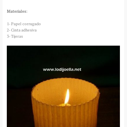
Materiales:
1- Papel corrugado
2- Cinta adhesiva
3- Tijeras