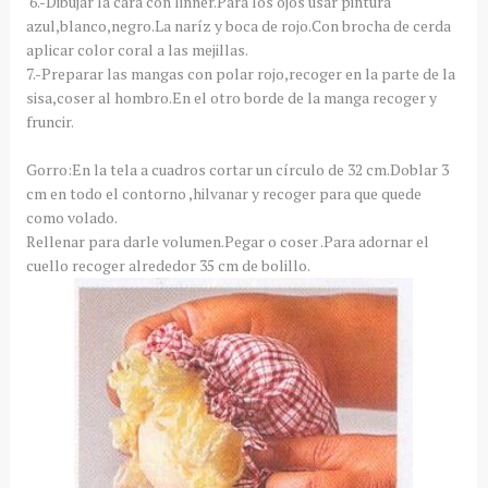
6.-Dibujar la cara con linner.Para los ojos usar pintura
azul,blanco,negro.La naríz y boca de rojo.Con brocha de cerda
aplicar color coral a las mejillas.
7.-Preparar las mangas con polar rojo,recoger en la parte de la
sisa,coser al hombro.En el otro borde de la manga recoger y
fruncir.
Gorro:En la tela a cuadros cortar un círculo de 32 cm.Doblar 3
cm en todo el contorno ,hilvanar y recoger para que quede
como volado.
Rellenar para darle volumen.Pegar o coser .Para adornar el
cuello recoger alrededor 35 cm de bolillo.