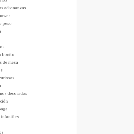
os adivinanzas
hower
de peso
a
dos
o bonito
s de mesa
es
curiosas
a
nos decorados
ción
page
 infantiles
os