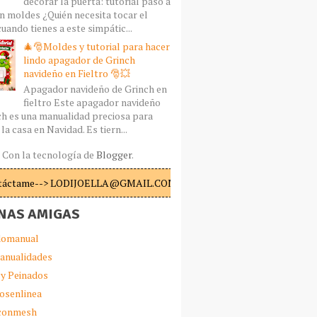
decorar la puerta: tutorial paso a
n moldes ¿Quién necesita tocar el
uando tienes a este simpátic...
🎄🎅Moldes y tutorial para hacer
lindo apagador de Grinch
navideño en Fieltro 🎅💥
Apagador navideño de Grinch en
fieltro Este apagador navideño
ch es una manualidad preciosa para
la casa en Navidad. Es tiern...
Con la tecnología de
Blogger
.
táctame--> LODIJOELLA@GMAIL.COM
NAS AMIGAS
omanual
anualidades
 y Peinados
iosenlinea
sconmesh