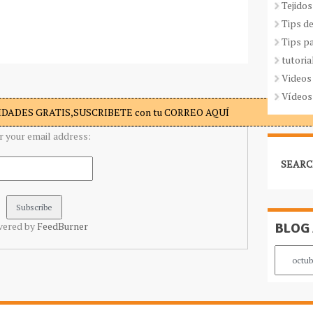
Tejidos
Tips d
Tips p
tutoria
Videos
Vídeos
DADES GRATIS,SUSCRIBETE con tu CORREO AQUÍ
r your email address:
SEARC
BLOG
vered by
FeedBurner