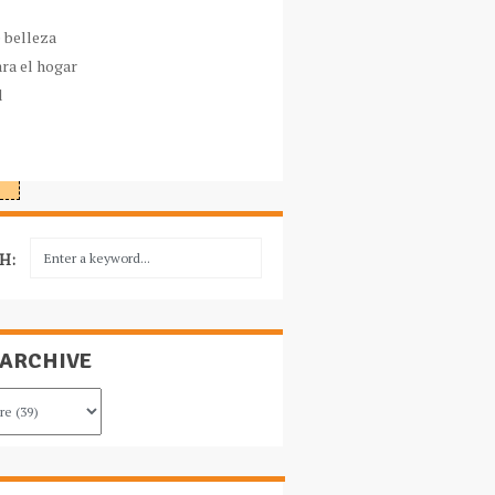
e belleza
ara el hogar
l
H:
 ARCHIVE