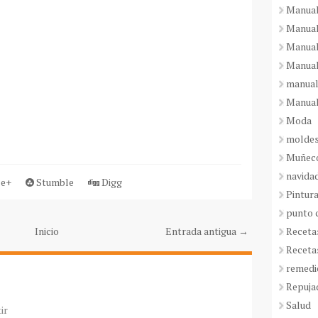
Manual
Manual
Manual
Manual
manual
Manual
Moda
molde
Muñeco
navida
e+
Stumble
Digg
Pintura
punto 
Receta
Inicio
Entrada antigua →
Receta
remedi
Repuja
Salud
ir