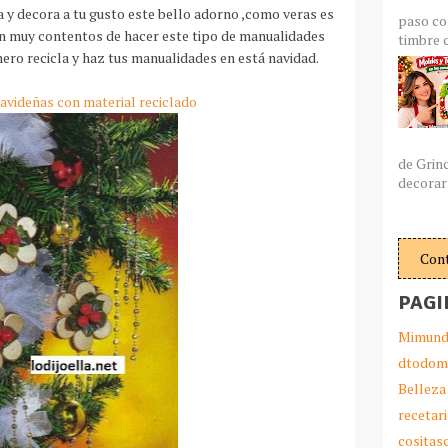
a y decora a tu gusto este bello adorno ,como veras es
paso co
rán muy contentos de hacer este tipo de manualidades
timbre c
ero recicla y haz tus manualidades en está navidad.
avideñas con material reciclado
de Grin
decorar 
Con
PAGI
Mimund
dtodom
Belleza
recetar
cosita