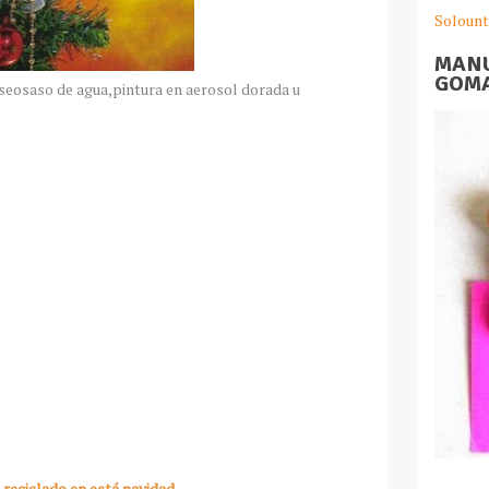
Solount
MANU
GOMA
gaseosaso de agua,pintura en aerosol dorada u
reciclado en está navidad