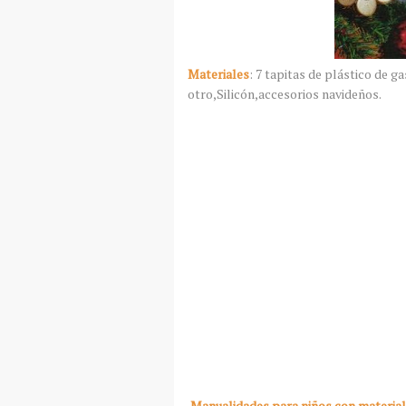
Materiales
: 7 tapitas de plástico de 
otro,Silicón,accesorios navideños.
Manualidades para niños con material 