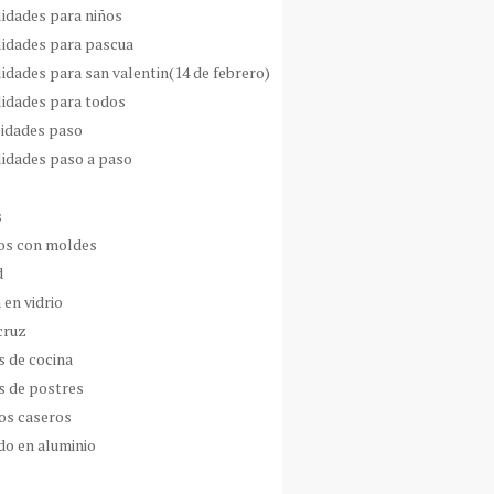
idades para niños
idades para pascua
idades para san valentin(14 de febrero)
idades para todos
idades paso
idades paso a paso
s
s con moldes
d
 en vidrio
cruz
s de cocina
s de postres
os caseros
do en aluminio