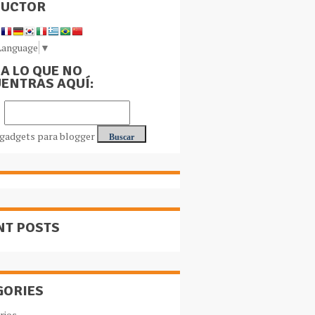
DUCTOR
Language
▼
A LO QUE NO
ENTRAS AQUÍ:
NT POSTS
GORIES
rios