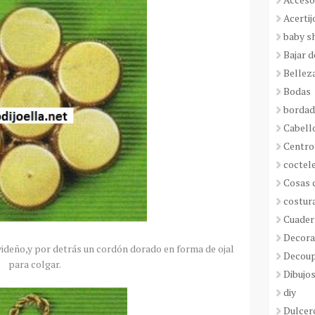
Acertij
baby s
Bajar 
Bellez
Bodas
borda
Cabell
Centro
coctel
Cosas 
costur
Cuader
Decora
videño,y por detrás un cordón dorado en forma de ojal
Decou
para colgar.
Dibujos
diy
Dulcer