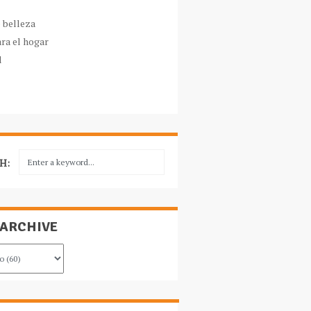
e belleza
ara el hogar
l
H:
 ARCHIVE