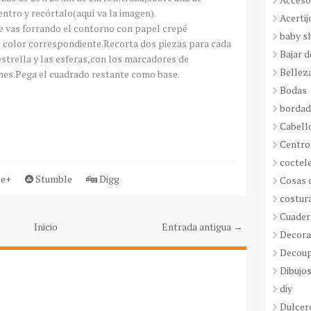
entro y recórtalo(aquí va la imagen).
Acertij
e vas forrando el contorno con papel crepé
baby s
el color correspondiente.Recorta dos piezas para cada
Bajar 
strella y las esferas,con los marcadores de
Bellez
nes.Pega el cuadrado restante como base.
Bodas
borda
Cabell
Centro
coctel
e+
Stumble
Digg
Cosas 
costur
Cuader
Inicio
Entrada antigua →
Decora
Decou
Dibujos
diy
Dulcer