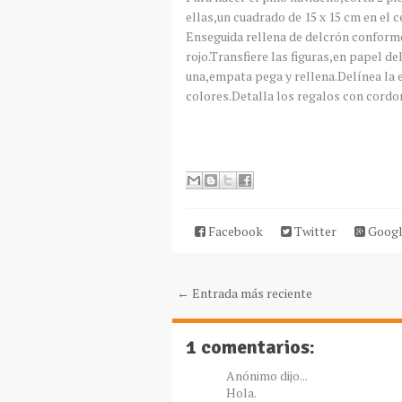
ellas,un cuadrado de 15 x 15 cm en el c
Enseguida rellena de delcrón conform
rojo.Transfiere las figuras,en papel d
una,empata pega y rellena.Delínea la e
colores.Detalla los regalos con cordo
Facebook
Twitter
Googl
← Entrada más reciente
1 comentarios:
Anónimo dijo...
Hola.