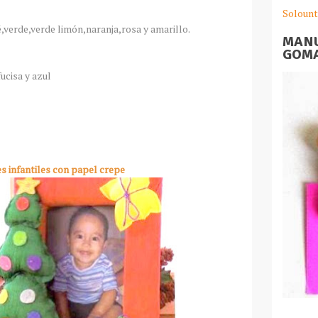
Solount
,verde,verde limón,naranja,rosa y amarillo.
MANU
GOMA
cisa y azul
s infantiles con papel crepe