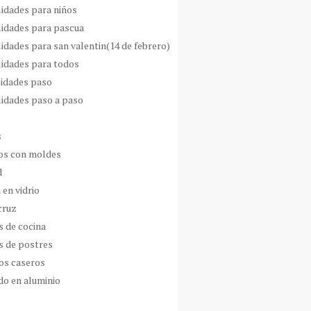
idades para niños
idades para pascua
idades para san valentin(14 de febrero)
idades para todos
idades paso
idades paso a paso
s
s con moldes
d
 en vidrio
cruz
s de cocina
s de postres
os caseros
do en aluminio