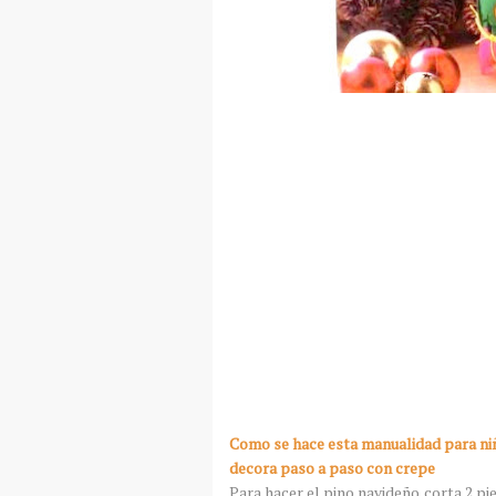
Como se hace esta manualidad para ni
decora paso a paso con crepe
Para hacer el pino navideño,corta 2 pi