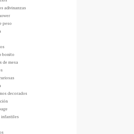
os adivinanzas
hower
de peso
a
dos
o bonito
s de mesa
es
curiosas
a
nos decorados
ción
page
 infantiles
os