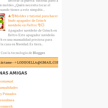
decorar la puerta: tutorial paso a
n moldes ¿Quién necesita tocar el
uando tienes a este simpátic...
🎄🎅Moldes y tutorial para hacer
lindo apagador de Grinch
navideño en Fieltro 🎅💥
Apagador navideño de Grinch en
fieltro Este apagador navideño
ch es una manualidad preciosa para
la casa en Navidad. Es tiern...
Con la tecnología de
Blogger
.
táctame--> LODIJOELLA@GMAIL.COM
NAS AMIGAS
omanual
anualidades
 y Peinados
iosenlinea
sconmesh