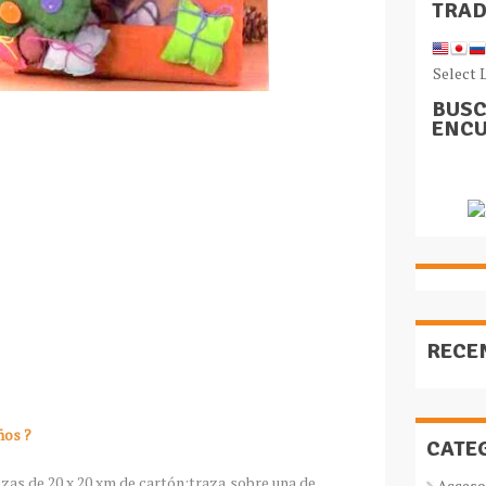
TRA
Select 
BUSC
ENCU
RECE
ños ?
CATE
ezas de 20 x 20 xm de cartón;traza,sobre una de
Acceso