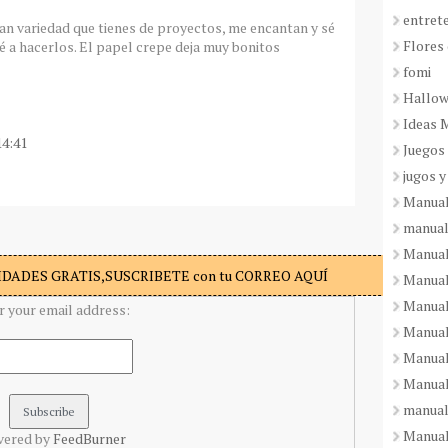
entret
n variedad que tienes de proyectos, me encantan y sé
Flores 
é a hacerlos. El papel crepe deja muy bonitos
fomi
Hallo
Ideas 
14:41
Juegos
jugos y
Manual
manual
Manual
DADES GRATIS,SUSCRIBETE con tu CORREO AQUÍ
Manual
Manual
r your email address:
Manual
Manual
Manual
manual
Manuali
vered by
FeedBurner