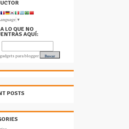
DUCTOR
Language
▼
A LO QUE NO
ENTRAS AQUÍ:
NT POSTS
GORIES
rios