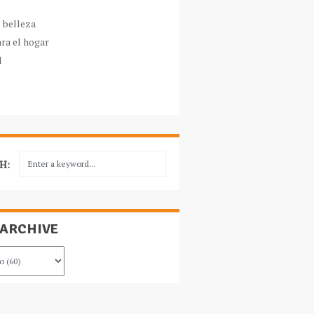
e belleza
ara el hogar
l
H:
 ARCHIVE