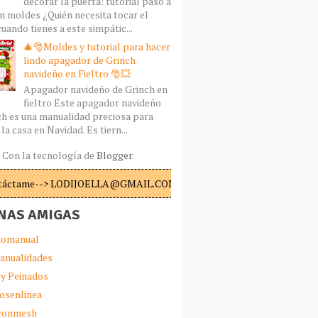
decorar la puerta: tutorial paso a
n moldes ¿Quién necesita tocar el
uando tienes a este simpátic...
🎄🎅Moldes y tutorial para hacer
lindo apagador de Grinch
navideño en Fieltro 🎅💥
Apagador navideño de Grinch en
fieltro Este apagador navideño
ch es una manualidad preciosa para
la casa en Navidad. Es tiern...
Con la tecnología de
Blogger
.
táctame--> LODIJOELLA@GMAIL.COM
NAS AMIGAS
omanual
anualidades
 y Peinados
iosenlinea
sconmesh