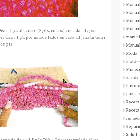
Manual
Manual
Manual
Manual
Dism
. 1
pt
. al centro (2
pts
, juntos) en cada
hil
., por
manual
ejer
dism
. 1
pt
. por ambos lados en cada
hil
., hasta tener
 los
pts
.
Manual
Moda
molde
Muñeco
navida
Pintura
punto 
Receta
Receta
remedi
Repuja
Salud
r espacio de 4
hil
. En la 5º
hil
. Tejer intercalado el
pt
.