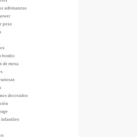
os adivinanzas
hower
de peso
a
dos
o bonito
s de mesa
es
curiosas
a
nos decorados
ción
page
 infantiles
os