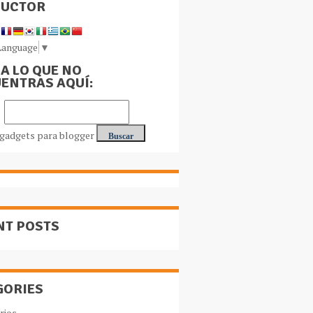
DUCTOR
Language
▼
A LO QUE NO
ENTRAS AQUÍ:
NT POSTS
GORIES
rios