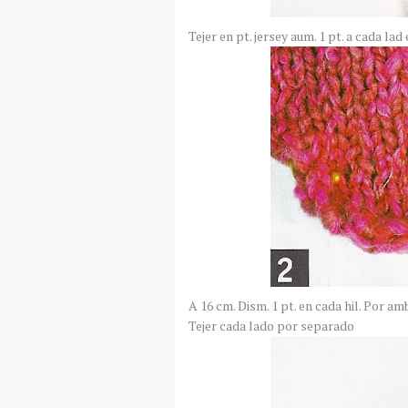
Tejer en
pt
. jersey
aum
. 1
pt
. a cada
lad
A 16 cm.
Dism
. 1
pt
. en cada
hil
. Por am
Tejer cada lado por separado