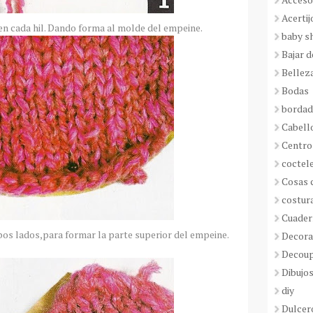
Acertij
en cada
hil
. Dando forma al molde del empeine.
baby s
Bajar 
Bellez
Bodas
borda
Cabell
Centro
coctel
Cosas 
costur
Cuader
bos lados,para formar la parte superior del empeine.
Decora
Decou
Dibujos
diy
Dulcer