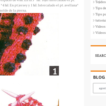
Tejidos
o *4
hil
. En
pt
jersey y 1
hil
. Intercalado el
pt
. avellana*
Tips d
olde de la pierna.
Tips p
tutoria
Videos
Vídeos
SEARC
BLOG