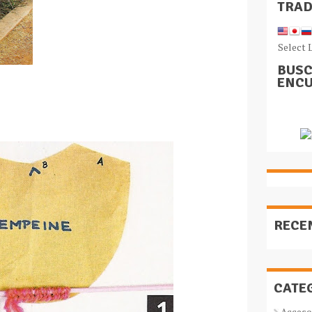
TRA
Select 
BUSC
ENCU
RECE
CATE
Acceso