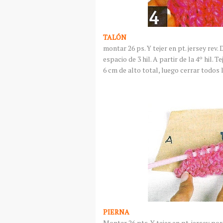
TALÓN
montar 26
ps
. Y tejer en
pt
. jersey
rev
.
espacio de 3
hil
. A partir de la 4º
hil
. T
6 cm de alto total, luego cerrar todos
PIERNA
Montar 26
pts
. Y tejer en
pt
. jersey po