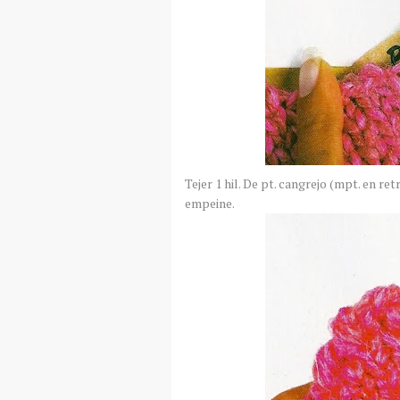
Tejer 1
hil
. De
pt
. cangrejo (
mpt
. en re
empeine.