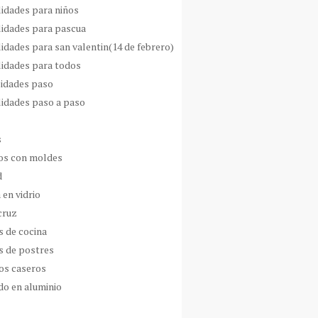
idades para niños
idades para pascua
idades para san valentin(14 de febrero)
idades para todos
idades paso
idades paso a paso
s
s con moldes
d
 en vidrio
cruz
s de cocina
s de postres
os caseros
do en aluminio