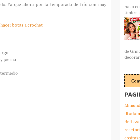
do. Ya que ahora por la temporada de
frío
son muy
paso co
timbre c
hacer botas a crochet
de Grin
largo
decorar 
y pierna
ntermedio
Con
PAGI
Mimund
dtodom
Belleza
recetar
cosita