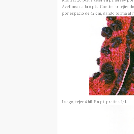
Avellana cada 6
pts
. Continuar tejiend
por espacio de 42 cm, dando forma al m
Luego, tejer 4
hil
. En
pt
. pretina 1/1.