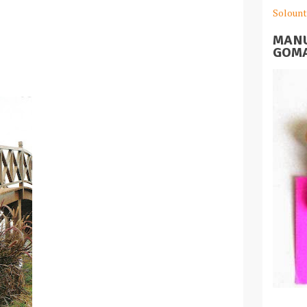
Solount
MANU
GOMA