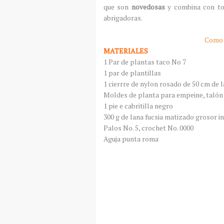
que son
novedosas
y combina con to
abrigadoras.
Como 
MATERIALES
1 Par de plantas taco No 7
1 par de plantillas
1
cierrre
de
nylon
rosado de 50 cm de 
Moldes de planta para empeine,
talón
1
pie
e cabritilla negro
300 g de lana fucsia matizado grosor i
Palos No. 5,
crochet
No. 0000
Aguja punta
roma