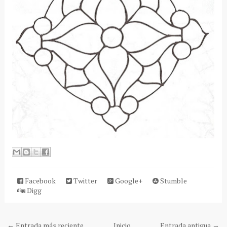
Facebook
Twitter
Google+
Stumble
Digg
← Entrada más reciente
Inicio
Entrada antigua →