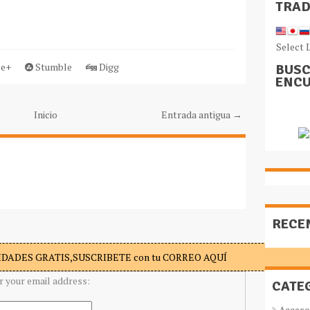
TRA
Select 
e+
Stumble
Digg
BUSC
ENCU
Inicio
Entrada antigua →
RECE
DADES GRATIS,SUSCRIBETE con tu CORREO AQUÍ
r your email address:
CATE
Acceso