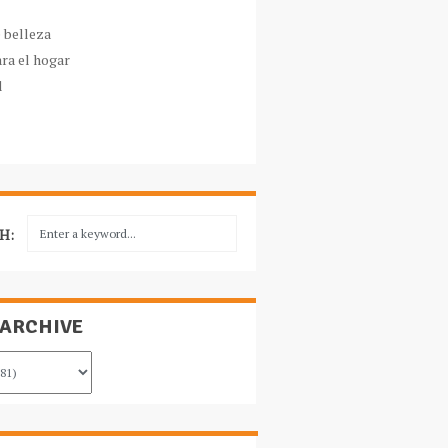
e belleza
ara el hogar
l
H:
 ARCHIVE