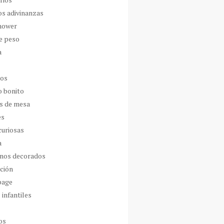
os adivinanzas
hower
de peso
a
dos
o bonito
s de mesa
es
curiosas
a
nos decorados
ción
page
 infantiles
os