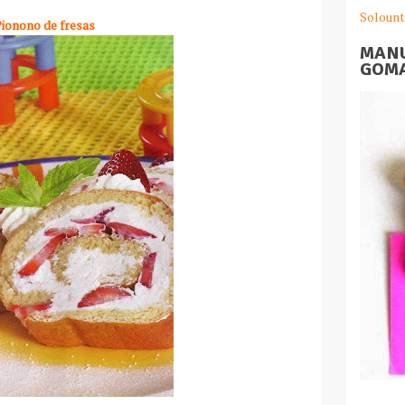
Solount
ionono de fresas
MANU
GOMA