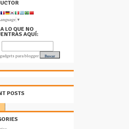
DUCTOR
Language
▼
A LO QUE NO
ENTRAS AQUÍ:
NT POSTS
GORIES
rios