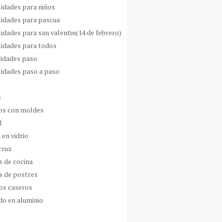
idades para niños
idades para pascua
idades para san valentin(14 de febrero)
idades para todos
idades paso
idades paso a paso
s
s con moldes
d
 en vidrio
cruz
s de cocina
s de postres
os caseros
do en aluminio