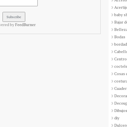
Acertij
baby s
Bajar 
vered by
FeedBurner
Bellez
Bodas
borda
Cabell
Centro
coctel
Cosas 
costur
Cuader
Decora
Decou
Dibujos
diy
Dulcer