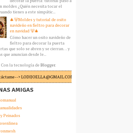
decorar la puerta: tutorial paso a
n moldes ¿Quién necesita tocar el
uando tienes a este simpátic...
🎄🐻Moldes y tutorial de osito
navideño en fieltro para decorar
en navidad 🐻🎄
Cómo hacer un osito navideño de
fieltro para decorar la puerta
rtas que solo se abren y se cierran… y
s que anuncian desde le...
Con la tecnología de
Blogger
.
táctame--> LODIJOELLA@GMAIL.COM
NAS AMIGAS
omanual
anualidades
 y Peinados
iosenlinea
sconmesh