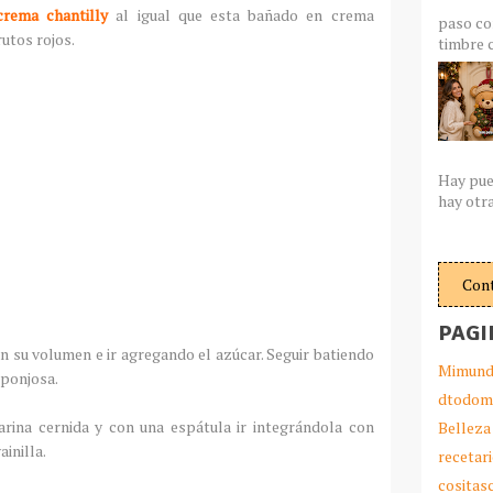
crema chantilly
al igual que esta bañado en crema
paso co
utos rojos.
timbre c
Hay pue
hay otra
Con
PAGI
n su volumen e ir agregando el azúcar. Seguir batiendo
Mimund
sponjosa.
dtodom
harina cernida y con una espátula ir integrándola con
Belleza
inilla.
recetar
cosita