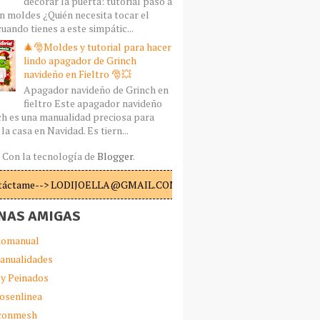
decorar la puerta: tutorial paso a
n moldes ¿Quién necesita tocar el
uando tienes a este simpátic...
🎄🎅Moldes y tutorial para hacer
lindo apagador de Grinch
navideño en Fieltro 🎅💥
Apagador navideño de Grinch en
fieltro Este apagador navideño
ch es una manualidad preciosa para
la casa en Navidad. Es tiern...
Con la tecnología de
Blogger
.
táctame--> LODIJOELLA@GMAIL.COM
NAS AMIGAS
omanual
anualidades
 y Peinados
iosenlinea
sconmesh