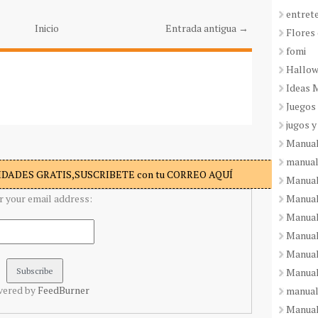
entret
Inicio
Entrada antigua →
Flores 
fomi
Hallo
Ideas 
Juegos
jugos y
Manual
manual
DADES GRATIS,SUSCRIBETE con tu CORREO AQUÍ
Manual
Manual
r your email address:
Manual
Manual
Manual
Manual
vered by
FeedBurner
manual
Manuali