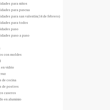
idades para niños
idades para pascua
idades para san valentin(14 de febrero)
idades para todos
idades paso
idades paso a paso
s
s con moldes
d
 en vidrio
cruz
s de cocina
s de postres
os caseros
do en aluminio