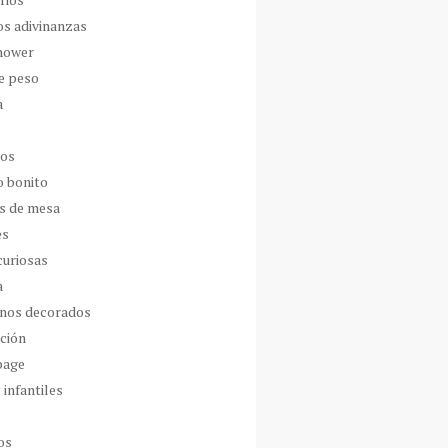
os adivinanzas
hower
de peso
a
dos
o bonito
s de mesa
es
curiosas
a
nos decorados
ción
page
 infantiles
os