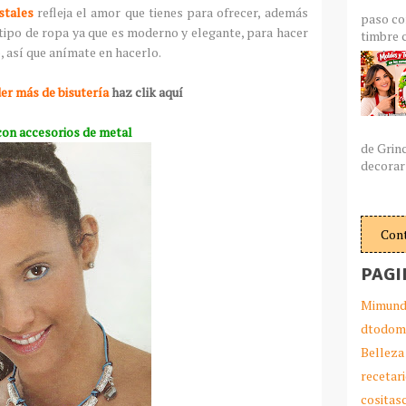
stales
refleja el amor que tienes para ofrecer, además
paso co
tipo de ropa ya que es moderno y elegante, para hacer
timbre c
, así que anímate en hacerlo.
der más de bisutería
haz clik aquí
con accesorios de metal
de Grin
decorar 
Con
PAGI
Mimund
dtodom
Belleza
recetar
cosita