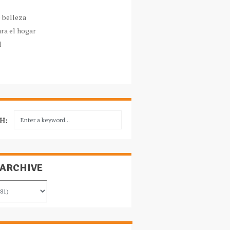
e belleza
ara el hogar
l
H:
 ARCHIVE