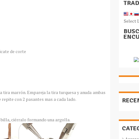
TRA
Select 
BUSC
ENCU
icate de corte
a tira marrón. Empareja la tira turquesa y anuda ambas
e repite con 2 pasantes mas a cada lado.
RECE
a billa, ciérralo formando una argolla.
CATE
Acceso