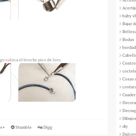
Acertij
baby s
Bajar 
Bellez
Bodas
borda
Cabell
go coloca el broche pico de loro.
Centro
coctel
Cosas 
costur
Cuader
Decora
Decou
Dibujos
diy
e+
Stumble
Digg
Dulcer