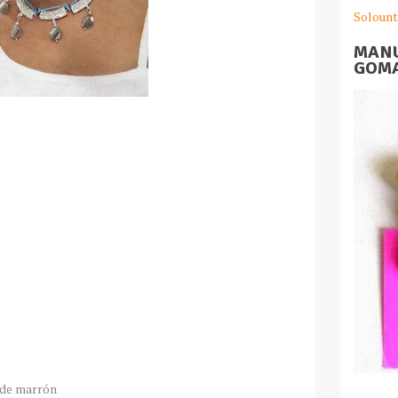
Solount
MANU
GOMA
o de marrón