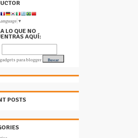
DUCTOR
Language
▼
A LO QUE NO
ENTRAS AQUÍ:
NT POSTS
GORIES
rios