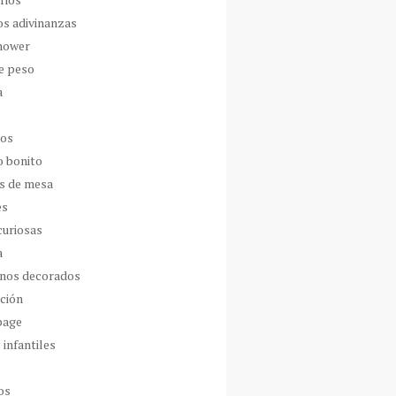
os adivinanzas
hower
de peso
a
dos
o bonito
s de mesa
es
curiosas
a
nos decorados
ción
page
 infantiles
os