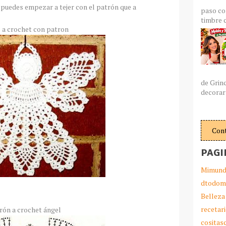
 puedes empezar a tejer con el patrón que a
paso co
timbre c
 a crochet con patron
de Grin
decorar 
Con
PAGI
Mimund
dtodom
Belleza
recetar
rón a crochet ángel
cosita