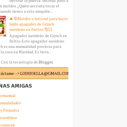
decorar la puerta: tutorial paso a
n moldes ¿Quién necesita tocar el
uando tienes a este simpátic...
🎄🎅Moldes y tutorial para hacer
lindo apagador de Grinch
navideño en Fieltro 🎅💥
Apagador navideño de Grinch en
fieltro Este apagador navideño
ch es una manualidad preciosa para
la casa en Navidad. Es tiern...
Con la tecnología de
Blogger
.
táctame--> LODIJOELLA@GMAIL.COM
NAS AMIGAS
omanual
anualidades
 y Peinados
iosenlinea
sconmesh