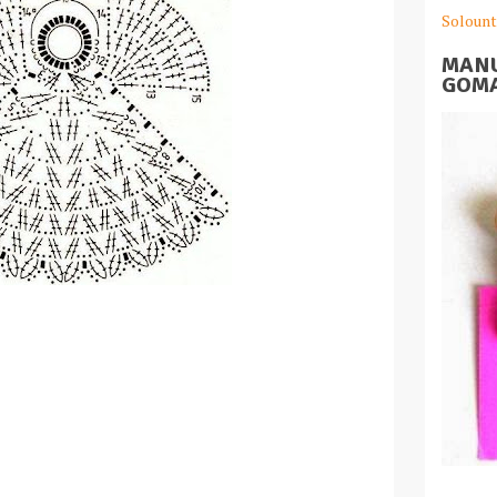
Solount
MANU
GOMA