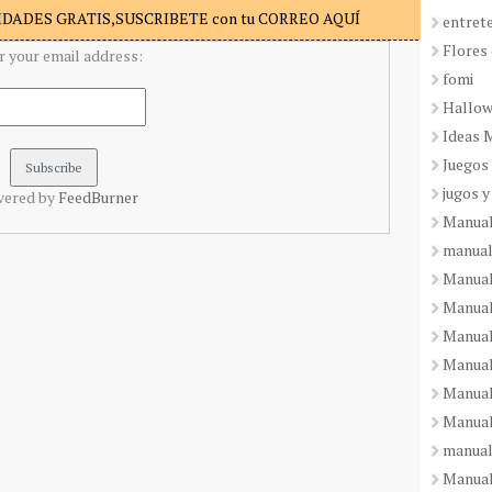
DADES GRATIS,SUSCRIBETE con tu CORREO AQUÍ
entret
Flores 
r your email address:
fomi
Hallo
Ideas 
Juegos
jugos y
vered by
FeedBurner
Manual
manual
Manual
Manual
Manual
Manual
Manual
Manual
manual
Manuali