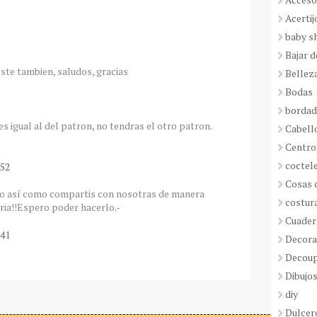
Acertij
baby s
Bajar 
este tambien, saludos, gracias
Bellez
Bodas
borda
es igual al del patron, no tendras el otro patron.
Cabell
Centro
coctel
:52
Cosas 
o así como compartis con nosotras de manera
costur
aria!!Espero poder hacerlo.-
Cuader
:41
Decora
Decou
Dibujos
diy
Dulcer