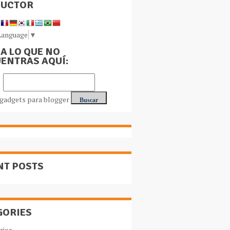
DUCTOR
Language
▼
A LO QUE NO
ENTRAS AQUÍ:
NT POSTS
GORIES
rios