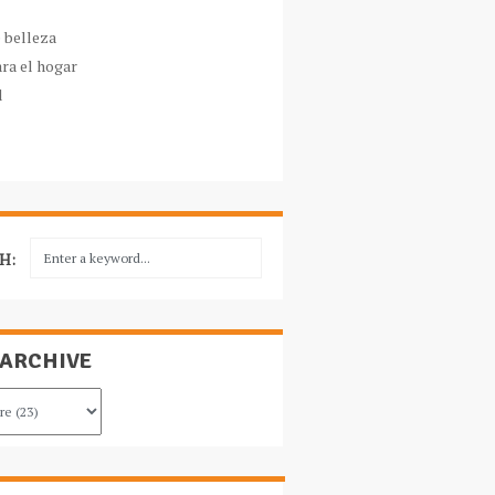
e belleza
ara el hogar
l
H:
 ARCHIVE