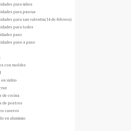
idades para niños
idades para pascua
idades para san valentin(14 de febrero)
idades para todos
idades paso
idades paso a paso
s
s con moldes
d
 en vidrio
cruz
s de cocina
s de postres
os caseros
do en aluminio