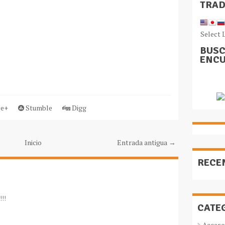
TRA
Select 
BUSC
ENCU
e+
Stumble
Digg
Inicio
Entrada antigua →
RECE
!!!
CATE
Acceso