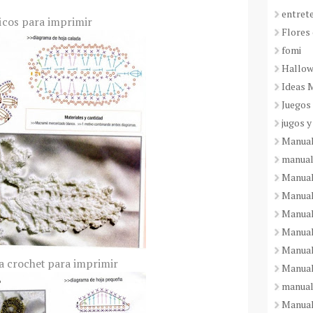
entret
icos para imprimir
Flores 
fomi
Hallo
Ideas 
Juegos
jugos y
Manual
manual
Manual
Manual
Manual
Manual
Manual
a crochet para imprimir
Manual
manual
Manuali