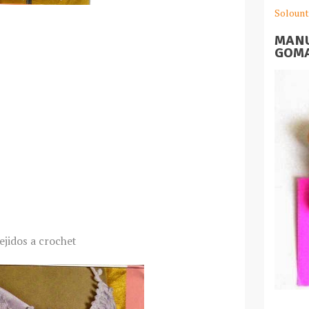
Solount
MANU
GOMA
ejidos a crochet