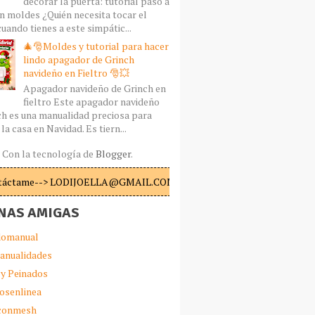
decorar la puerta: tutorial paso a
n moldes ¿Quién necesita tocar el
uando tienes a este simpátic...
🎄🎅Moldes y tutorial para hacer
lindo apagador de Grinch
navideño en Fieltro 🎅💥
Apagador navideño de Grinch en
fieltro Este apagador navideño
ch es una manualidad preciosa para
la casa en Navidad. Es tiern...
Con la tecnología de
Blogger
.
táctame--> LODIJOELLA@GMAIL.COM
NAS AMIGAS
omanual
anualidades
 y Peinados
iosenlinea
sconmesh