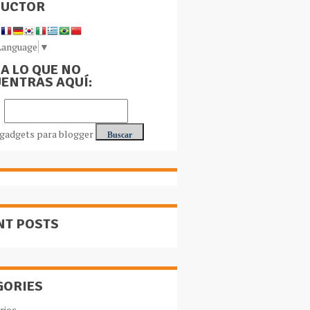
DUCTOR
Language
▼
A LO QUE NO
ENTRAS AQUÍ:
NT POSTS
GORIES
rios