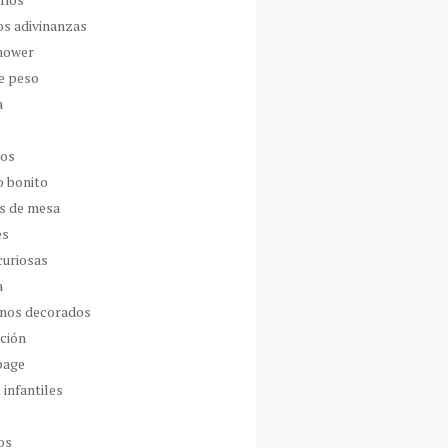
os adivinanzas
hower
de peso
a
dos
o bonito
s de mesa
es
curiosas
a
nos decorados
ción
page
 infantiles
os