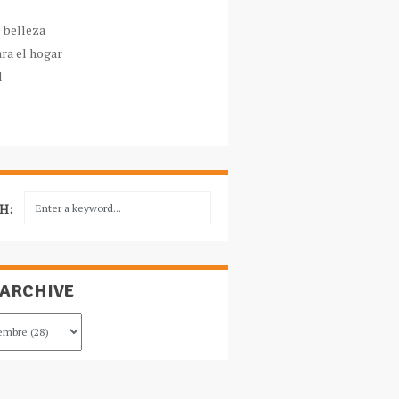
e belleza
ara el hogar
l
H:
 ARCHIVE