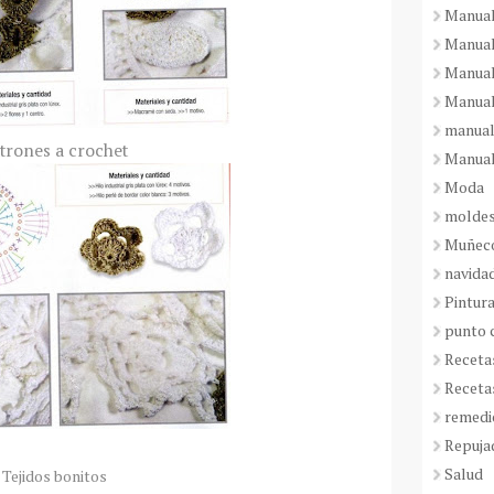
Manual
Manual
Manual
Manual
manual
trones a crochet
Manual
Moda
molde
Muñeco
navida
Pintura
punto 
Receta
Receta
remedi
Repuja
Salud
Tejidos bonitos