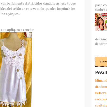
es van bellamente distribuidos dándole así ese toque
paso co
 idea del tejido en este vestido ,puedes imprimir los
timbre c
los apliques .
 con apliques a crochet
de Grin
decorar 
Con
PAGI
Mimund
dtodom
Belleza
recetar
cosita