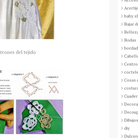
Acertij
baby s
Bajar 
Bellez
Bodas
borda
trones del tejido
Cabell
Centro
coctel
Cosas 
costur
Cuader
Decora
Decou
Dibujos
diy
Dulcer