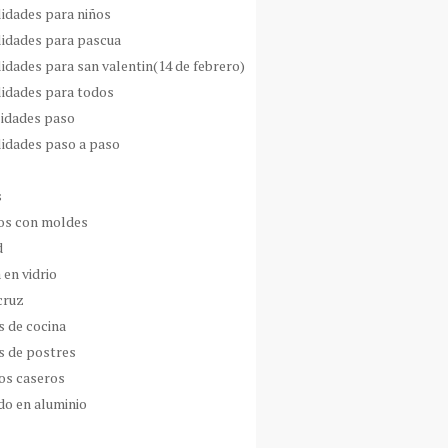
idades para niños
idades para pascua
idades para san valentin(14 de febrero)
idades para todos
idades paso
idades paso a paso
s
s con moldes
d
 en vidrio
cruz
s de cocina
s de postres
os caseros
do en aluminio