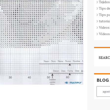
Tejidos
Tips d
Tips p
tutoria
Videos
Vídeos
SEARC
BLOG