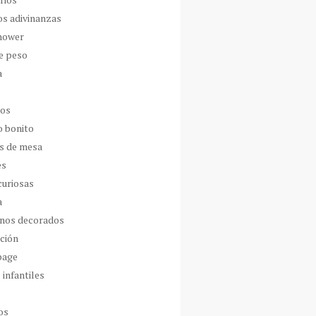
os adivinanzas
hower
de peso
a
dos
o bonito
s de mesa
es
curiosas
a
nos decorados
ción
page
 infantiles
os