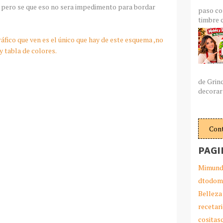
s pero se que eso no sera impedimento para bordar
paso co
timbre c
áfico que ven es el único que hay de este esquema ,no
y tabla de colores.
de Grin
decorar 
Con
PAGI
Mimund
dtodom
Belleza
recetar
cosita