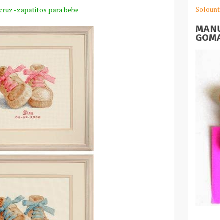
Solount
cruz -zapatitos para bebe
MANU
GOMA