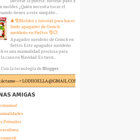
decorar la puerta: tutorial paso a
n moldes ¿Quién necesita tocar el
uando tienes a este simpátic...
🎄🎅Moldes y tutorial para hacer
lindo apagador de Grinch
navideño en Fieltro 🎅💥
Apagador navideño de Grinch en
fieltro Este apagador navideño
ch es una manualidad preciosa para
la casa en Navidad. Es tiern...
Con la tecnología de
Blogger
.
táctame--> LODIJOELLA@GMAIL.COM
NAS AMIGAS
omanual
anualidades
 y Peinados
iosenlinea
sconmesh