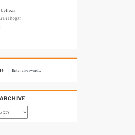
e belleza
ara el hogar
l
H:
 ARCHIVE