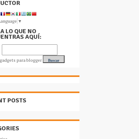
DUCTOR
Language
▼
A LO QUE NO
ENTRAS AQUÍ:
NT POSTS
GORIES
rios