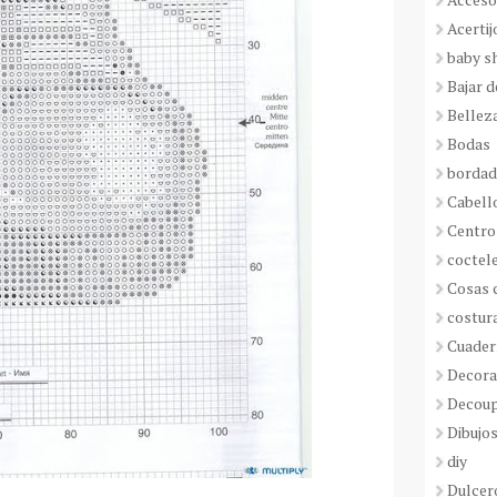
Acertij
baby s
Bajar 
Bellez
Bodas
borda
Cabell
Centro
coctel
Cosas 
costur
Cuader
Decora
Decou
Dibujos
diy
Dulcer