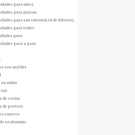
idades para niños
idades para pascua
idades para san valentin(14 de febrero)
idades para todos
idades paso
idades paso a paso
s
s con moldes
d
 en vidrio
cruz
s de cocina
s de postres
os caseros
do en aluminio