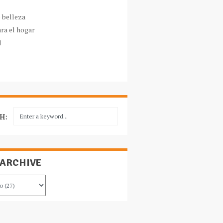
e belleza
ara el hogar
l
H:
 ARCHIVE