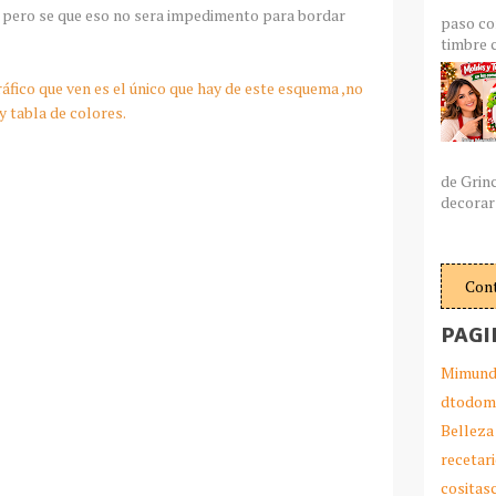
s pero se que eso no sera impedimento para bordar
paso co
timbre c
áfico que ven es el único que hay de este esquema ,no
y tabla de colores.
de Grin
decorar 
Con
PAGI
Mimund
dtodom
Belleza
recetar
cosita