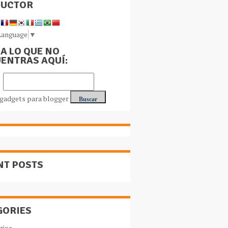
DUCTOR
Language
▼
A LO QUE NO
ENTRAS AQUÍ:
NT POSTS
GORIES
rios