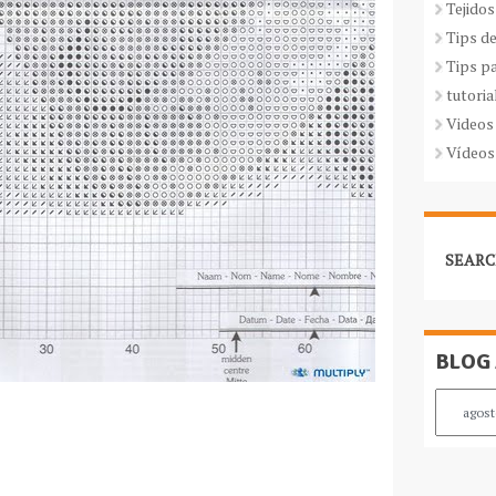
Tejidos
Tips d
Tips p
tutoria
Videos
Vídeos
SEARC
BLOG