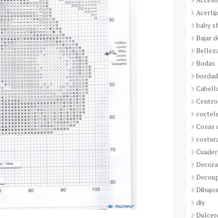
Acertij
baby s
Bajar 
Bellez
Bodas
borda
Cabell
Centro
coctel
Cosas 
costur
Cuader
Decora
Decou
Dibujos
diy
Dulcer