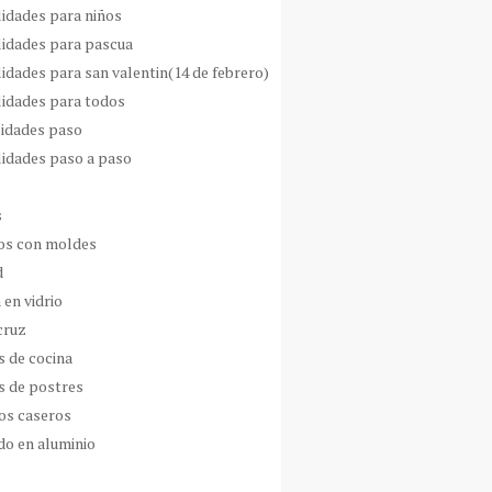
idades para niños
idades para pascua
idades para san valentin(14 de febrero)
idades para todos
idades paso
idades paso a paso
s
s con moldes
d
 en vidrio
cruz
s de cocina
s de postres
os caseros
do en aluminio