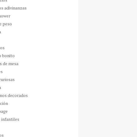
os adivinanzas
hower
de peso
a
dos
o bonito
s de mesa
es
curiosas
a
nos decorados
ción
page
 infantiles
os