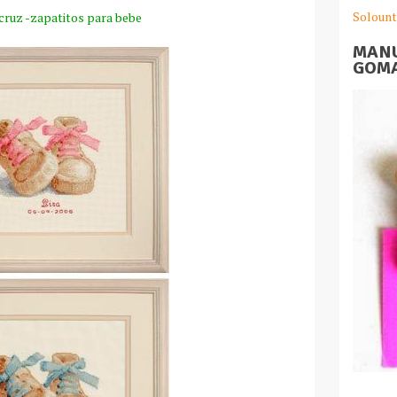
Solount
cruz -zapatitos para bebe
MANU
GOMA