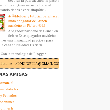
decorar la puerta: tutorial paso a
n moldes ¿Quién necesita tocar el
uando tienes a este simpátic...
🎄🎅Moldes y tutorial para hacer
lindo apagador de Grinch
navideño en Fieltro 🎅💥
Apagador navideño de Grinch en
fieltro Este apagador navideño
ch es una manualidad preciosa para
la casa en Navidad. Es tiern...
Con la tecnología de
Blogger
.
táctame--> LODIJOELLA@GMAIL.COM
NAS AMIGAS
omanual
anualidades
 y Peinados
iosenlinea
sconmesh