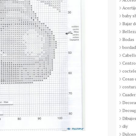
Acertij
baby s
Bajar 
Bellez
Bodas
borda
Cabell
Centro
coctel
Cosas 
costur
Cuader
Decora
Decou
Dibujos
diy
Dulcer