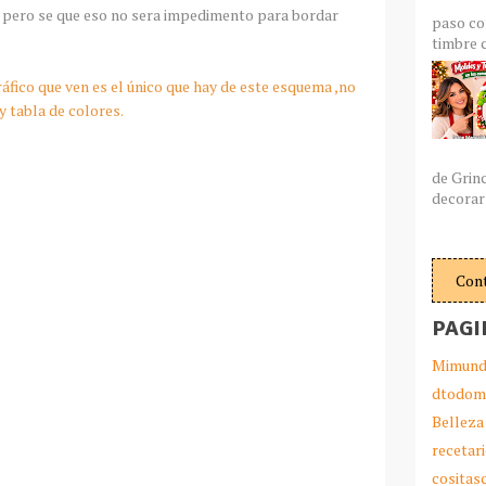
s pero se que eso no sera impedimento para bordar
paso co
timbre c
áfico que ven es el único que hay de este esquema ,no
y tabla de colores.
de Grin
decorar 
Con
PAGI
Mimund
dtodom
Belleza
recetar
cosita