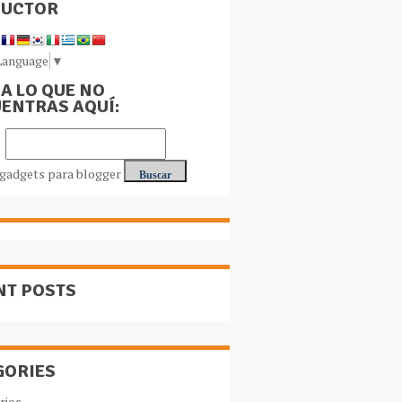
DUCTOR
Language
▼
A LO QUE NO
ENTRAS AQUÍ:
NT POSTS
GORIES
rios