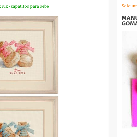
Solount
cruz -zapatitos para bebe
MANU
GOMA