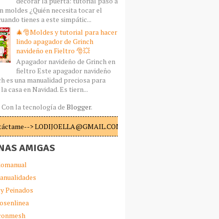
decorar la puerta: tutorial paso a
n moldes ¿Quién necesita tocar el
uando tienes a este simpátic...
🎄🎅Moldes y tutorial para hacer
lindo apagador de Grinch
navideño en Fieltro 🎅💥
Apagador navideño de Grinch en
fieltro Este apagador navideño
ch es una manualidad preciosa para
la casa en Navidad. Es tiern...
Con la tecnología de
Blogger
.
táctame--> LODIJOELLA@GMAIL.COM
NAS AMIGAS
omanual
anualidades
 y Peinados
iosenlinea
sconmesh