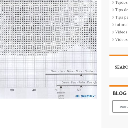
Tejidos
Tips d
Tips p
tutoria
Videos
Vídeos
SEARC
BLOG