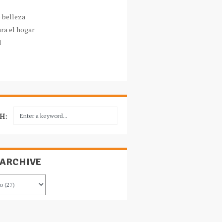
e belleza
ara el hogar
l
H:
 ARCHIVE