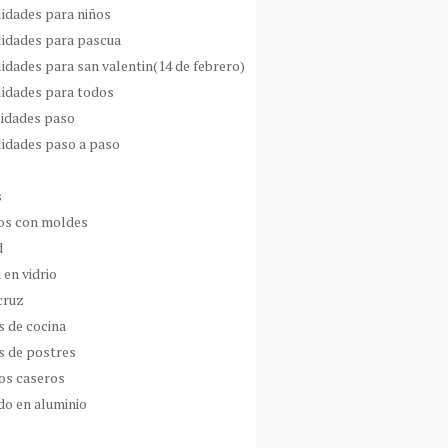
idades para niños
idades para pascua
idades para san valentin(14 de febrero)
idades para todos
idades paso
idades paso a paso
s
s con moldes
d
 en vidrio
cruz
s de cocina
s de postres
os caseros
do en aluminio