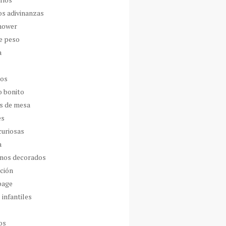
os adivinanzas
hower
de peso
a
dos
o bonito
s de mesa
es
curiosas
a
nos decorados
ción
page
 infantiles
os