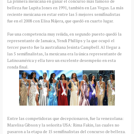
La primera
mexicana
en ganar el concurso más famoso de
belleza fue
Lupita
Jones
en 1991, también en Las Vegas. La más
reciente
mexicana
en estar entre las 5 mejores
semifinalistas
fue en el 2008 con
Elisa
Nájera,
que quedó en cuarto lugar.
Fue una competencia muy reñida, en segundo puesto quedó la
representante
de
Jamaica
,
Yendi
Phillips
y la que ocupó el
tercer puesto fue la australiana
Jesinta
Campbell
. Al llegar a
las 5
semifinalistas
, la
mexicana
era la única
representante
de
Latinoamérica
y ella tuvo un excelente desempeño en esta
ronda final.
Entre las competidoras que
decepcionaron
, fue la venezolana:
Marelisa
Gibson
y la señorita USA: Rima
Fakin
, las cuales no
pasaron a la etapa de 15
semifinalistas
del concurso de belleza.