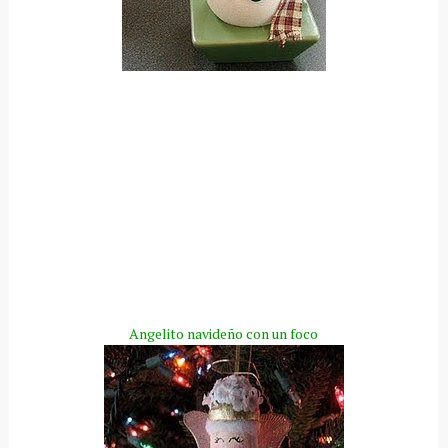
Para realizar cada adorno navideño con los focos comenzaras
por limpiar el foco con un poco de alcohol para luego pintar
con las pinturas acrílicas blancas o negras dependiendo del
adorno que vallas hacer.Con el muñeco de nieves luego de
pintarlo de blanco se dejo secar bien para seguir con la
decoración ,puedes decorar con unos botones y palillos para
hacer los brazos y nariz,recortar un poco de tela y hacer una
pequeña bufanda de igual forma hacer el gorrito y la manopla
para luego pegarlas al foco .Como veras es muy sencillo hacer
este lindo adorno
Angelito navideño con un foco