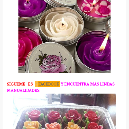
SÍGUEME
ES
:
FACEBOOK
Y ENCUENTRA MÁS LINDAS
MANUALIDADES.