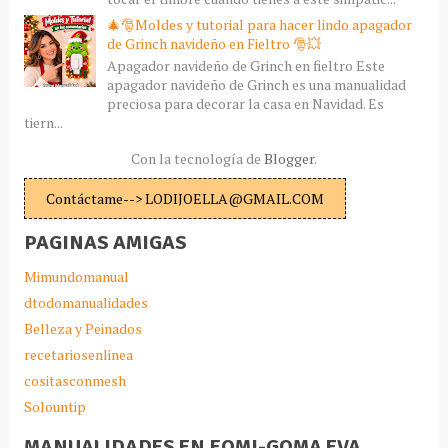
🎄🎅Moldes y tutorial para hacer lindo apagador
de Grinch navideño en Fieltro 🎅💥
Apagador navideño de Grinch en fieltro Este
apagador navideño de Grinch es una manualidad
preciosa para decorar la casa en Navidad. Es
tiern...
Con la tecnología de
Blogger
.
Contáctame--> LODIJOELLA@GMAIL.COM
PAGINAS AMIGAS
Mimundomanual
dtodomanualidades
Belleza y Peinados
recetariosenlinea
cositasconmesh
Solountip
MANUALIDADES EN FOMI-GOMA EVA