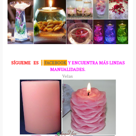
SÍGUEME
ES
:
FACEBOOK
Y ENCUENTRA MÁS LINDAS
MANUALIDADES.
Velas