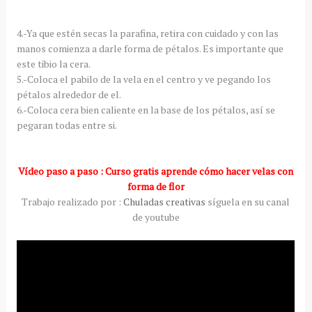
4.-Ya que estén secas la parafina, retira con cuidado y con las
manos comienza a darle forma de pétalos. Es importante que
este tibio la cera.
5.-Coloca el pabilo de la vela en el centro y ve pegando los
pétalos alrededor de el.
6.-Coloca cera bien caliente en la base de los pétalos, así se
pegaran todas entre si.
Vídeo paso a paso : Curso gratis aprende cómo hacer velas con
forma de flor
Trabajo realizado por :
Chuladas creativas
síguela en su canal
de youtube