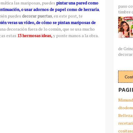
mática las mariposas, puedes
pintar una pared como
paso co
ontinuación, o usar adornos de papel como de herraría
,
timbre c
mbién puedes
decorar puertas
, en este post, te
ién veras un vídeo, de cómo se pintan mariposas de
 una decoración fuera de lo común, que se usa mucho
ecas estas
13 hermosas ideas,
y ponte manos a la obra.
de Grin
decorar 
Con
PAGI
Mimund
dtodom
Belleza
recetar
cosita