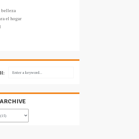
e belleza
ara el hogar
l
H:
 ARCHIVE