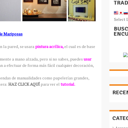
TRA
Select 
BUSC
ENCU
 de Mariposas
n la pared, se usara
pintura acrílica,
el cual es de base
tamente a mano alzada, pero si no sabes, puedes
usar
an a efectuar de forma más fácil cualquier decoración,
n tiendas de manualidades como papelerías grandes,
sera:
HAZ CLICK AQUÍ
para ver el
tutorial.
RECE
CATE
Acceso