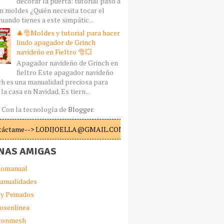
decorar la puerta: tutorial paso a
n moldes ¿Quién necesita tocar el
uando tienes a este simpátic...
🎄🎅Moldes y tutorial para hacer
lindo apagador de Grinch
navideño en Fieltro 🎅💥
Apagador navideño de Grinch en
fieltro Este apagador navideño
ch es una manualidad preciosa para
la casa en Navidad. Es tiern...
Con la tecnología de
Blogger
.
táctame--> LODIJOELLA@GMAIL.COM
NAS AMIGAS
omanual
anualidades
 y Peinados
iosenlinea
sconmesh