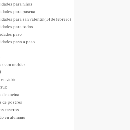
idades para niños
idades para pascua
idades para san valentin(14 de febrero)
idades para todos
idades paso
idades paso a paso
s
s con moldes
d
 en vidrio
cruz
s de cocina
s de postres
os caseros
do en aluminio