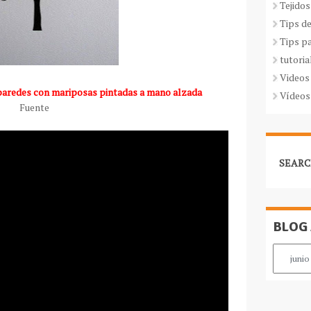
Tejidos
Tips d
Tips p
tutoria
Videos
 paredes con mariposas pintadas a mano alzada
Vídeos
Fuente
SEARC
BLOG