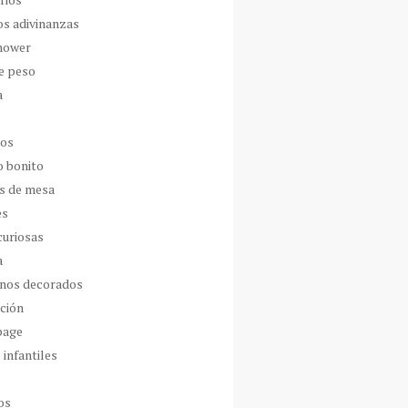
os adivinanzas
hower
de peso
a
dos
o bonito
s de mesa
es
curiosas
a
nos decorados
ción
page
 infantiles
os