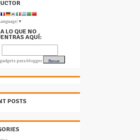
DUCTOR
Language
▼
A LO QUE NO
ENTRAS AQUÍ:
NT POSTS
GORIES
rios