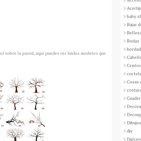
Acertij
baby s
Bajar 
Bellez
Bodas
borda
rbol sobre la pared, aquí puedes ver lindos modelos que
Cabell
Centro
coctel
Cosas 
costur
Cuader
Decora
Decou
Dibujos
diy
Dulcer