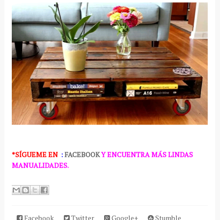
*SÍGUEME
EN
:
FACEBOOK
Y ENCUENTRA MÁS LINDAS
MANUALIDADES.
Facebook
Twitter
Google+
Stumble