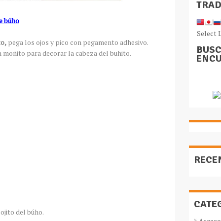
TRA
de búho
Select 
to,
pega los ojos y pico con pegamento adhesivo.
BUSC
 moñito para decorar la cabeza del buhito.
ENCU
RECE
CATE
ojito del búho.
Acceso