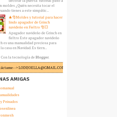
decorar la puerta: tutorial paso a
n moldes ¿Quién necesita tocar el
uando tienes a este simpátic...
🎄🎅Moldes y tutorial para hacer
lindo apagador de Grinch
navideño en Fieltro 🎅💥
Apagador navideño de Grinch en
fieltro Este apagador navideño
ch es una manualidad preciosa para
la casa en Navidad. Es tiern...
Con la tecnología de
Blogger
.
táctame--> LODIJOELLA@GMAIL.COM
NAS AMIGAS
omanual
anualidades
 y Peinados
iosenlinea
sconmesh