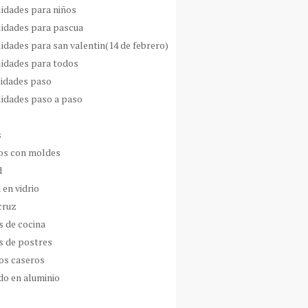
idades para niños
idades para pascua
idades para san valentin(14 de febrero)
idades para todos
idades paso
idades paso a paso
s
s con moldes
d
 en vidrio
cruz
s de cocina
s de postres
os caseros
do en aluminio