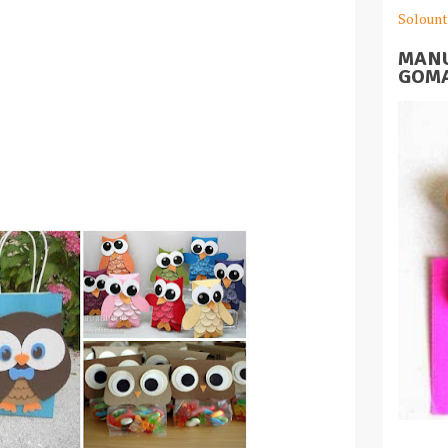
Solount
MANU
GOMA