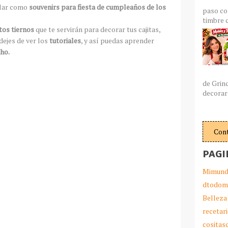
alar como
souvenirs para fiesta de cumpleaños de los
paso co
timbre c
tos tiernos
que te servirán para decorar tus cajitas,
dejes de ver los
tutoriales
, y así puedas aprender
úho.
de Grin
decorar 
Con
PAGI
Mimund
dtodom
Belleza
recetar
cosita