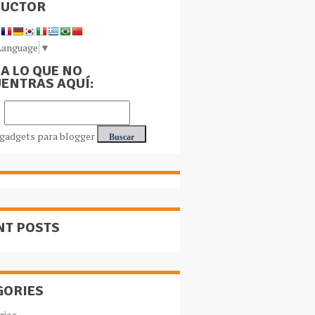
DUCTOR
Language
▼
A LO QUE NO
ENTRAS AQUÍ:
NT POSTS
GORIES
rios