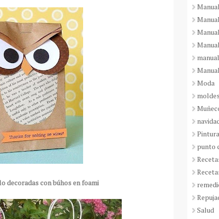
Manual
Manual
Manual
Manual
manual
Manual
Moda
molde
Muñeco
navida
Pintura
punto 
Receta
Receta
alo decoradas con búhos en foami
remedi
Repuja
Salud