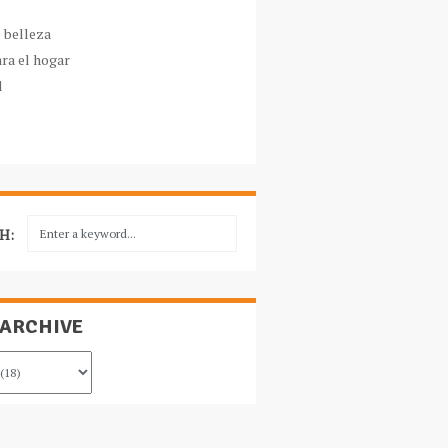
e belleza
ara el hogar
l
H:
 ARCHIVE