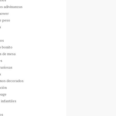
os adivinanzas
hower
de peso
a
dos
o bonito
s de mesa
es
curiosas
a
nos decorados
ción
page
 infantiles
os