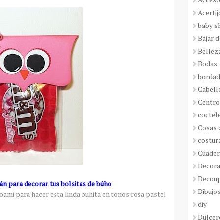
Acertij
baby s
Bajar 
Bellez
Bodas
borda
Cabell
Centro
coctel
Cosas 
costur
Cuader
Decora
Decou
án para decorar tus bolsitas de búho
Dibujos
ami para hacer esta linda buhita en tonos rosa pastel
diy
Dulcer