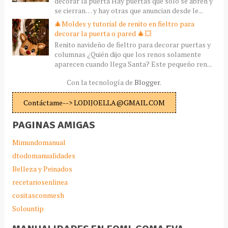
decorar la puerta Hay puertas que solo se abren y
se cierran… y hay otras que anuncian desde le...
🎄Moldes y tutorial de renito en fieltro para
decorar la puerta o pared 🎄💥
Renito navideño de fieltro para decorar puertas y
columnas ¿Quién dijo que los renos solamente
aparecen cuando llega Santa? Este pequeño ren...
Con la tecnología de
Blogger
.
Contáctame--> LODIJOELLA@GMAIL.COM
PAGINAS AMIGAS
Mimundomanual
dtodomanualidades
Belleza y Peinados
recetariosenlinea
cositasconmesh
Solountip