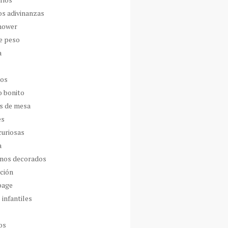
os adivinanzas
hower
de peso
a
dos
o bonito
s de mesa
es
curiosas
a
nos decorados
ción
page
 infantiles
os