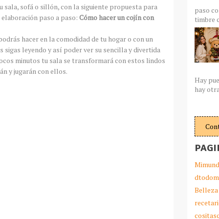
 sala, sofá o sillón, con la siguiente propuesta para
paso co
 elaboración paso a paso:
Cómo hacer un cojín con
timbre c
a podrás hacer en la comodidad de tu hogar o con un
 sigas leyendo y así poder ver su sencilla y divertida
pocos minutos tu sala se transformará con estos lindos
rán y jugarán con ellos.
Hay pue
hay otra
Con
PAGI
Mimund
dtodom
Belleza
recetar
cosita