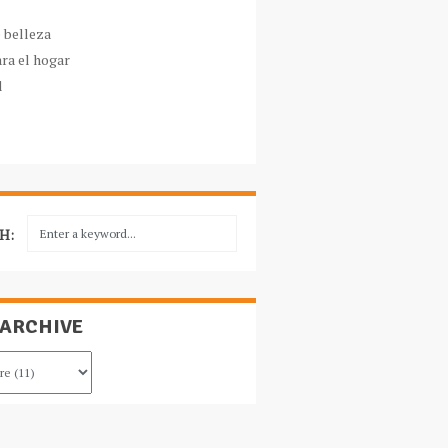
e belleza
ara el hogar
l
H:
 ARCHIVE