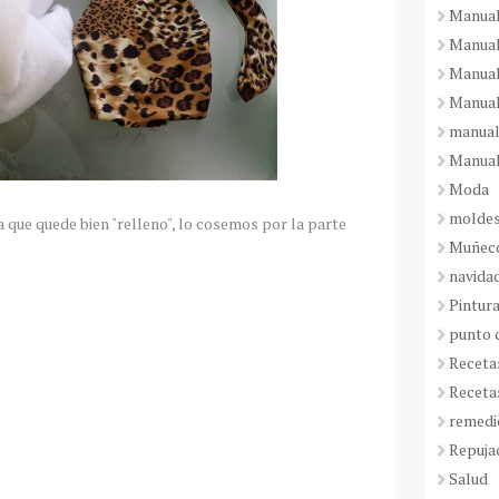
Manual
Manual
Manual
Manual
manual
Manual
Moda
molde
a que quede bien "relleno", lo cosemos por la parte
Muñeco
navida
Pintura
punto 
Receta
Receta
remedi
Repuja
Salud