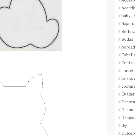
Acertij
baby s
Bajar 
Bellez
Bodas
borda
Cabell
Centro
coctel
Cosas 
costur
Cuader
Decora
Decou
Dibujos
diy
Dulcer