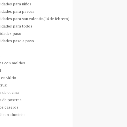
idades para niños
idades para pascua
idades para san valentin(14 de febrero)
idades para todos
idades paso
idades paso a paso
s
s con moldes
d
 en vidrio
cruz
s de cocina
s de postres
os caseros
do en aluminio