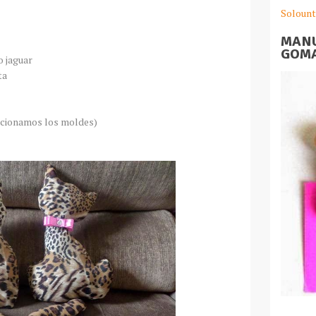
Solount
MANU
GOMA
 jaguar
ta
rcionamos los moldes)