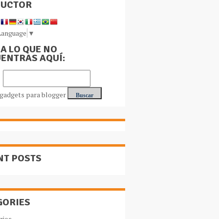
DUCTOR
Language
▼
A LO QUE NO
ENTRAS AQUÍ:
NT POSTS
GORIES
rios