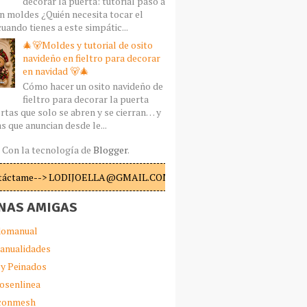
decorar la puerta: tutorial paso a
n moldes ¿Quién necesita tocar el
uando tienes a este simpátic...
🎄🐻Moldes y tutorial de osito
navideño en fieltro para decorar
en navidad 🐻🎄
Cómo hacer un osito navideño de
fieltro para decorar la puerta
rtas que solo se abren y se cierran… y
s que anuncian desde le...
Con la tecnología de
Blogger
.
táctame--> LODIJOELLA@GMAIL.COM
NAS AMIGAS
omanual
anualidades
 y Peinados
iosenlinea
sconmesh