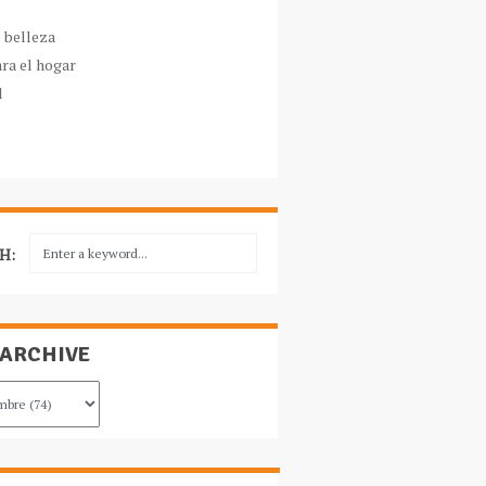
e belleza
ara el hogar
l
H:
 ARCHIVE