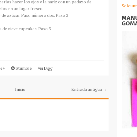
perlas hacer los ojos y la nariz con un pedazo de
Solount
los en un lugar fresco.
MANU
GOMA
e+
Stumble
Digg
Inicio
Entrada antigua →