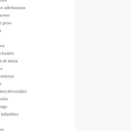
os adivinanzas
hower
de peso
a
dos
o bonito
s de mesa
es
curiosas
a
nos decorados
ción
page
 infantiles
os