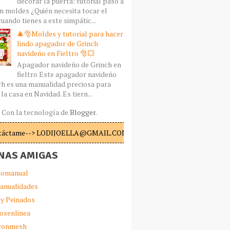
decorar la puerta: tutorial paso a
n moldes ¿Quién necesita tocar el
uando tienes a este simpátic...
🎄🎅Moldes y tutorial para hacer
lindo apagador de Grinch
navideño en Fieltro 🎅💥
Apagador navideño de Grinch en
fieltro Este apagador navideño
ch es una manualidad preciosa para
la casa en Navidad. Es tiern...
Con la tecnología de
Blogger
.
táctame--> LODIJOELLA@GMAIL.COM
NAS AMIGAS
omanual
anualidades
 y Peinados
iosenlinea
sconmesh