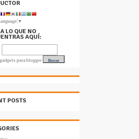
DUCTOR
Language
▼
A LO QUE NO
ENTRAS AQUÍ:
NT POSTS
GORIES
rios