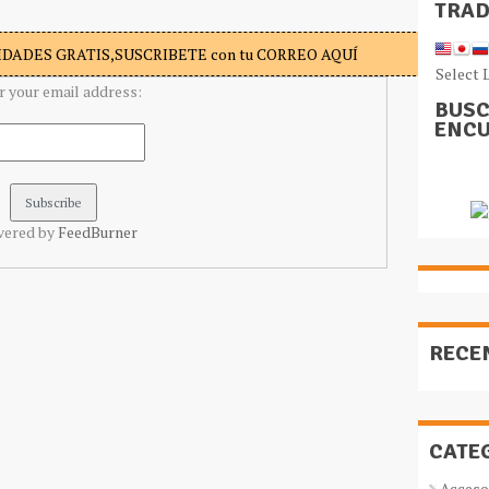
TRA
DADES GRATIS,SUSCRIBETE con tu CORREO AQUÍ
Select 
r your email address:
BUSC
ENCU
vered by
FeedBurner
RECE
CATE
Acceso