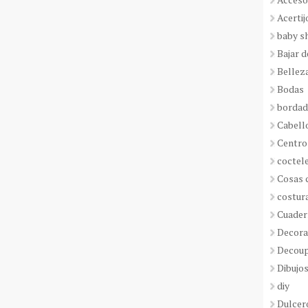
Acertij
baby s
Bajar 
Bellez
Bodas
borda
Cabell
Centro
coctel
Cosas 
costur
Cuader
Decora
Decou
Dibujos
diy
Dulcer