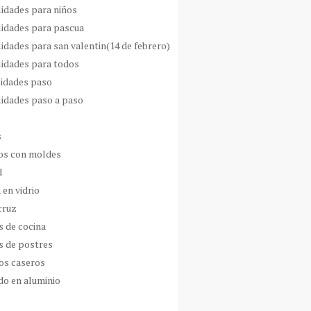
idades para niños
idades para pascua
idades para san valentin(14 de febrero)
idades para todos
idades paso
idades paso a paso
s
s con moldes
d
 en vidrio
cruz
s de cocina
s de postres
os caseros
do en aluminio