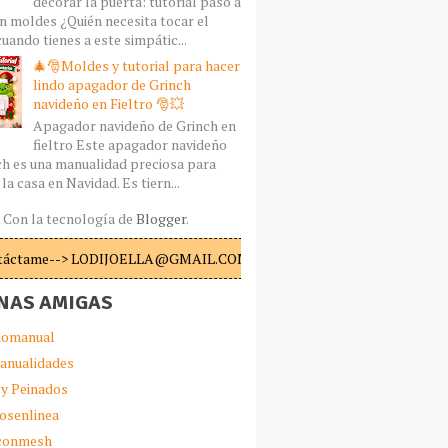
decorar la puerta: tutorial paso a
n moldes ¿Quién necesita tocar el
uando tienes a este simpátic...
🎄🎅Moldes y tutorial para hacer
lindo apagador de Grinch
navideño en Fieltro 🎅💥
Apagador navideño de Grinch en
fieltro Este apagador navideño
ch es una manualidad preciosa para
la casa en Navidad. Es tiern...
Con la tecnología de
Blogger
.
táctame--> LODIJOELLA@GMAIL.COM
NAS AMIGAS
omanual
anualidades
 y Peinados
iosenlinea
sconmesh