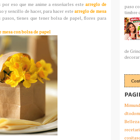
 por eso que me anime a enseñarles este
arreglo de
paso co
o y sencillo de hacer, para hacer este
arreglo de mesa
timbre c
s pasos, tienes que tener bolsa de papel, flores para
e mesa con bolsa de papel
de Grin
decorar 
Con
PAGI
Mimund
dtodom
Belleza
recetar
cosita