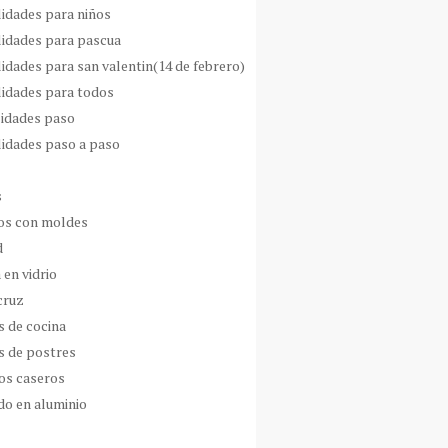
idades para niños
idades para pascua
idades para san valentin(14 de febrero)
idades para todos
idades paso
idades paso a paso
s
s con moldes
d
 en vidrio
cruz
s de cocina
s de postres
os caseros
do en aluminio