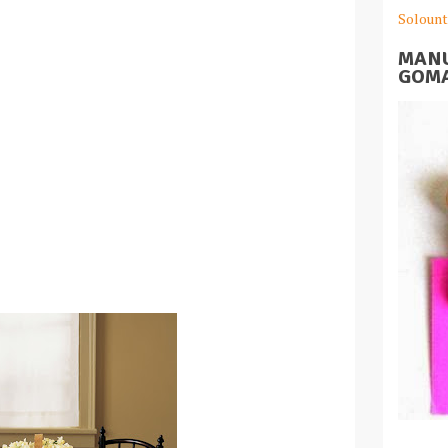
Solount
MANU
GOMA