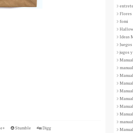
entret
Flores 
fomi
Hallo
Ideas 
Juegos
jugos y
Manual
manual
Manual
Manual
Manual
Manual
Manual
Manual
manual
e+
Stumble
Digg
Manuali