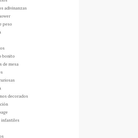
os adivinanzas
hower
de peso
a
dos
o bonito
s de mesa
es
curiosas
a
nos decorados
ción
page
 infantiles
os