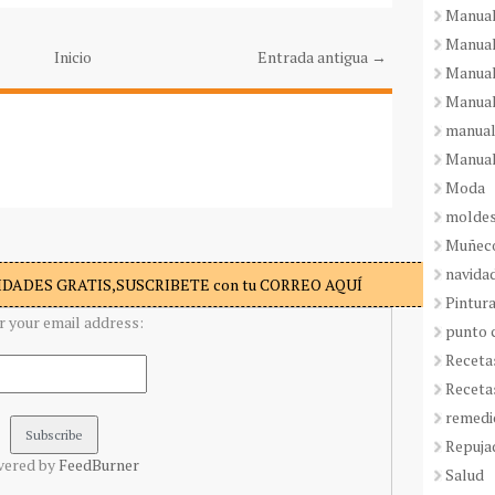
Manual
Manual
Inicio
Entrada antigua →
Manual
Manual
manual
Manual
Moda
molde
Muñeco
navida
DADES GRATIS,SUSCRIBETE con tu CORREO AQUÍ
Pintura
r your email address:
punto 
Receta
Receta
remedi
Repuja
vered by
FeedBurner
Salud