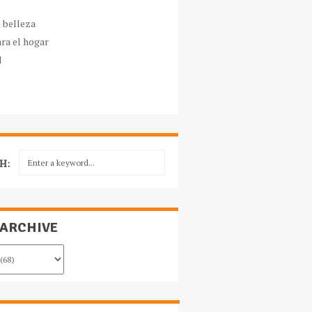
e belleza
ara el hogar
l
H:
 ARCHIVE