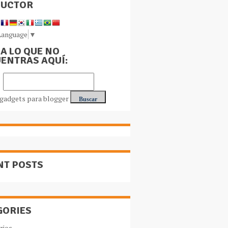
DUCTOR
Language
▼
A LO QUE NO
ENTRAS AQUÍ:
NT POSTS
GORIES
rios