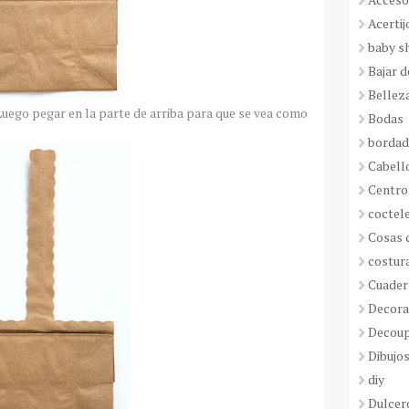
Acertij
baby s
Bajar 
Bellez
 Luego pegar en la parte de arriba para que se vea como
Bodas
borda
Cabell
Centro
coctel
Cosas 
costur
Cuader
Decora
Decou
Dibujos
diy
Dulcer