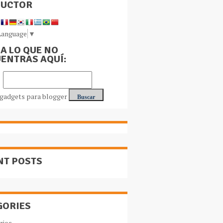
DUCTOR
Language
▼
A LO QUE NO
ENTRAS AQUÍ:
NT POSTS
GORIES
rios