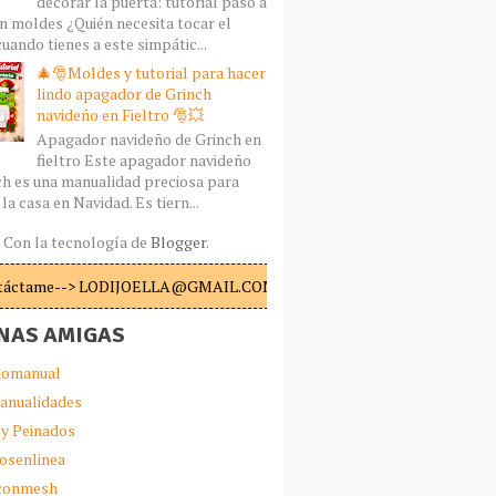
decorar la puerta: tutorial paso a
n moldes ¿Quién necesita tocar el
uando tienes a este simpátic...
🎄🎅Moldes y tutorial para hacer
lindo apagador de Grinch
navideño en Fieltro 🎅💥
Apagador navideño de Grinch en
fieltro Este apagador navideño
ch es una manualidad preciosa para
la casa en Navidad. Es tiern...
Con la tecnología de
Blogger
.
táctame--> LODIJOELLA@GMAIL.COM
NAS AMIGAS
omanual
anualidades
 y Peinados
iosenlinea
sconmesh