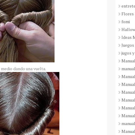
entret
Flores 
fomi
Hallo
Ideas 
Juegos
jugos y
Manual
manual
l medio dando una vuelta.
Manual
Manual
Manual
Manual
Manual
Manual
manual
Manuali