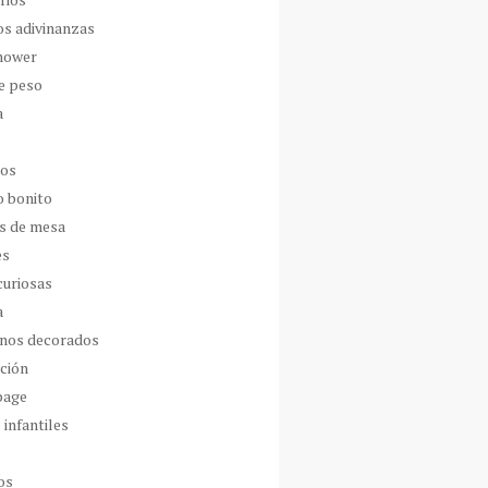
os adivinanzas
hower
de peso
a
dos
o bonito
s de mesa
es
curiosas
a
nos decorados
ción
page
 infantiles
os