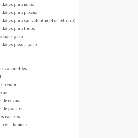
idades para niños
idades para pascua
idades para san valentin(14 de febrero)
idades para todos
idades paso
idades paso a paso
s
s con moldes
d
 en vidrio
cruz
s de cocina
s de postres
os caseros
do en aluminio