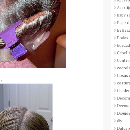
Acertij
baby s
Bajar 
Bellez
Bodas
borda
Cabell
Centro
coctel
Cosas 
s.
costur
Cuader
Decora
Decou
Dibujos
diy
Dulcer