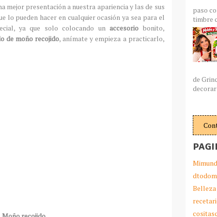
na mejor presentación a nuestra apariencia y las de sus
paso co
que lo pueden hacer en cualquier ocasión ya sea para el
timbre c
ecial, ya que solo colocando un
accesorio
bonito,
do de moño recojido
, anímate y empieza a practicarlo,
de Grin
decorar 
Con
PAGI
Mimund
dtodom
Belleza
recetar
cosita
Moño recojido