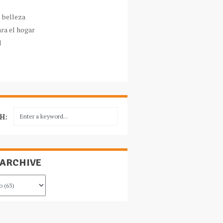
e belleza
ara el hogar
l
H:
 ARCHIVE