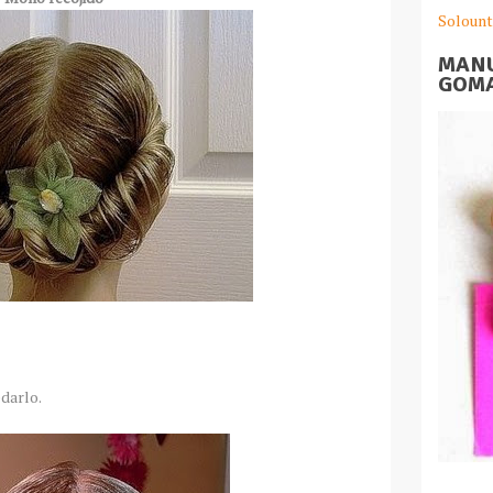
Solount
MANU
GOMA
edarlo.