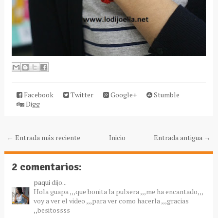
Facebook
Twitter
Google+
Stumble
Digg
← Entrada más reciente
Inicio
Entrada antigua →
2 comentarios:
paqui
dijo...
Hola guapa ,,,que bonita la pulsera ,,,me ha encantado,,,
voy a ver el video ,,,para ver como hacerla ,,,gracias
,,besitossss