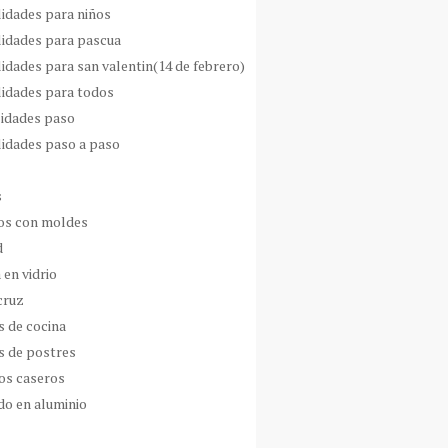
idades para niños
idades para pascua
idades para san valentin(14 de febrero)
idades para todos
idades paso
idades paso a paso
s
s con moldes
d
 en vidrio
cruz
s de cocina
s de postres
os caseros
do en aluminio