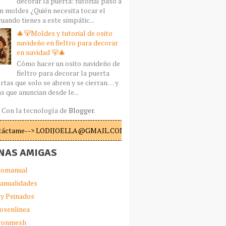
decorar la puerta: tutorial paso a
n moldes ¿Quién necesita tocar el
uando tienes a este simpátic...
🎄🐻Moldes y tutorial de osito
navideño en fieltro para decorar
en navidad 🐻🎄
Cómo hacer un osito navideño de
fieltro para decorar la puerta
rtas que solo se abren y se cierran… y
s que anuncian desde le...
Con la tecnología de
Blogger
.
táctame--> LODIJOELLA@GMAIL.COM
NAS AMIGAS
omanual
anualidades
 y Peinados
iosenlinea
sconmesh