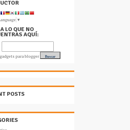
DUCTOR
Language
▼
A LO QUE NO
ENTRAS AQUÍ:
NT POSTS
GORIES
rios