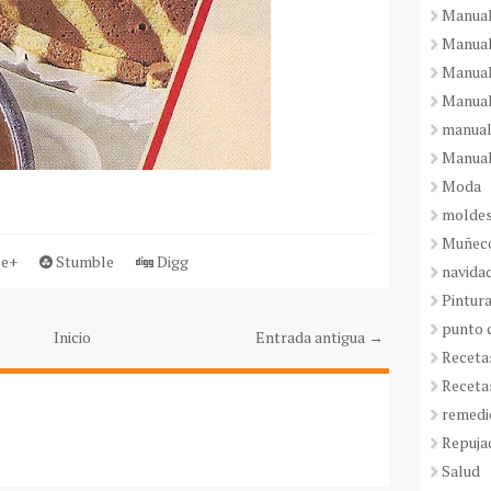
Manual
Manual
Manual
Manual
manual
Manual
Moda
molde
Muñeco
e+
Stumble
Digg
navida
Pintura
punto 
Inicio
Entrada antigua →
Receta
Receta
remedi
Repuja
Salud