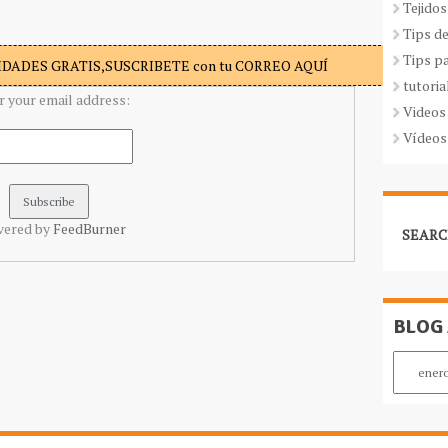
Tejidos
Tips d
Tips p
DADES GRATIS,SUSCRIBETE con tu CORREO AQUÍ
tutoria
r your email address:
Videos
Vídeos
vered by
FeedBurner
SEARC
BLOG