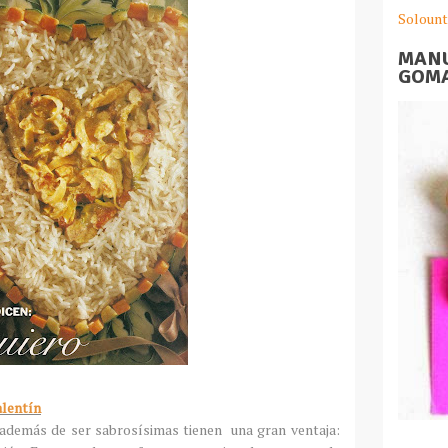
Solount
MANU
GOMA
alentín
además de ser sabrosísimas tienen una gran ventaja: