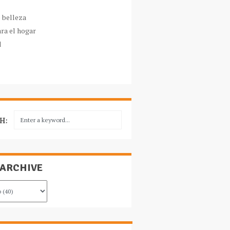
e belleza
ara el hogar
l
H:
 ARCHIVE