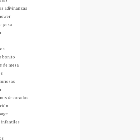
os adivinanzas
hower
de peso
a
dos
o bonito
s de mesa
es
curiosas
a
nos decorados
ción
page
 infantiles
os