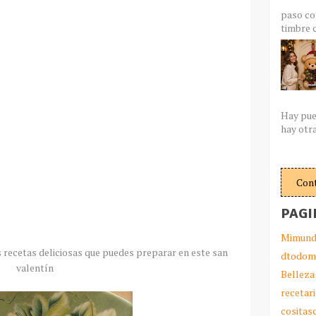
paso co
timbre c
Hay pue
hay otra
Con
PAGI
Mimund
 recetas deliciosas que puedes preparar en este san
dtodom
valentín
Belleza
recetar
cosita