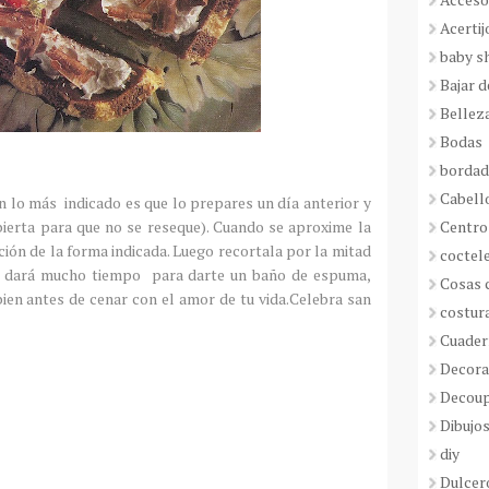
Acertij
baby s
Bajar 
Bellez
Bodas
borda
Cabell
 lo más indicado es que lo prepares un día anterior y
Centro
ubierta para que no se reseque). Cuando se aproxime la
ción de la forma indicada. Luego recortala por la mitad
coctel
te dará mucho tiempo para darte un baño de espuma,
Cosas 
bien antes de cenar con el amor de tu vida.Celebra san
costur
Cuader
Decora
Decou
Dibujos
diy
Dulcer