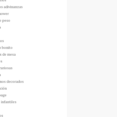
os adivinanzas
hower
de peso
a
dos
o bonito
s de mesa
es
curiosas
a
nos decorados
ción
page
 infantiles
os