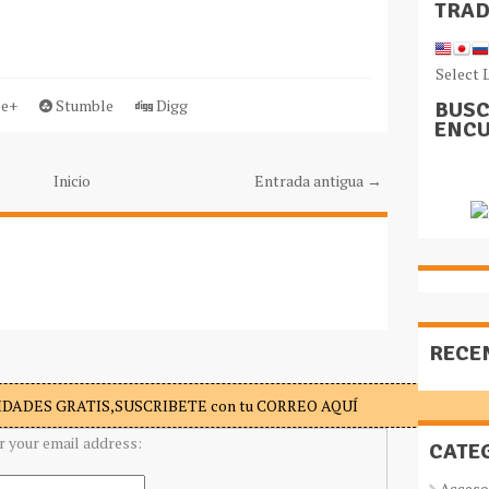
TRA
Select 
e+
Stumble
Digg
BUSC
ENCU
Inicio
Entrada antigua →
RECE
DADES GRATIS,SUSCRIBETE con tu CORREO AQUÍ
r your email address:
CATE
Acceso