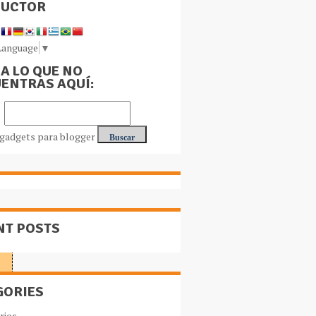
DUCTOR
Language
▼
A LO QUE NO
ENTRAS AQUÍ:
NT POSTS
GORIES
rios