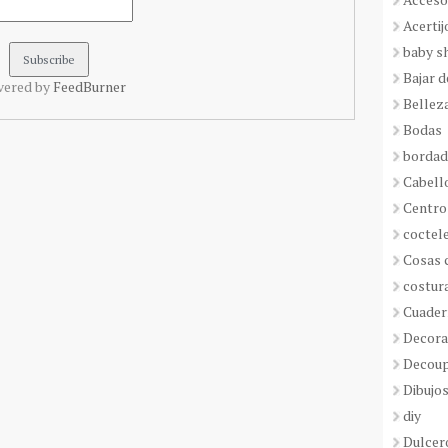
Acertij
baby s
Bajar 
vered by
FeedBurner
Bellez
Bodas
borda
Cabell
Centro
coctel
Cosas 
costur
Cuader
Decora
Decou
Dibujos
diy
Dulcer