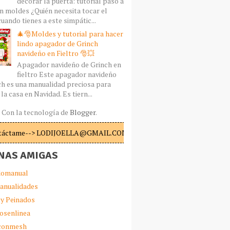
decorar la puerta: tutorial paso a
n moldes ¿Quién necesita tocar el
uando tienes a este simpátic...
🎄🎅Moldes y tutorial para hacer
lindo apagador de Grinch
navideño en Fieltro 🎅💥
Apagador navideño de Grinch en
fieltro Este apagador navideño
ch es una manualidad preciosa para
la casa en Navidad. Es tiern...
Con la tecnología de
Blogger
.
táctame--> LODIJOELLA@GMAIL.COM
NAS AMIGAS
omanual
anualidades
 y Peinados
iosenlinea
sconmesh