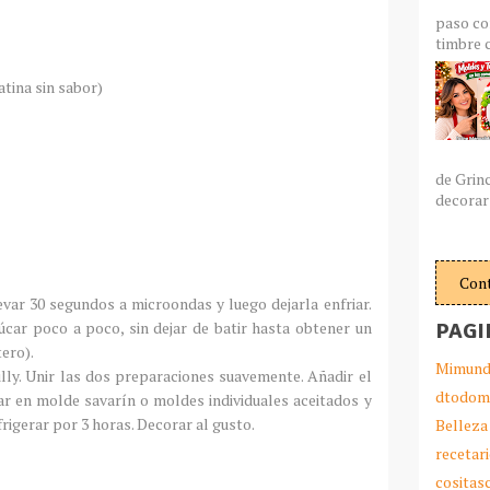
paso co
timbre c
tina sin sabor)
de Grin
decorar 
Con
levar 30 segundos a microondas y luego dejarla enfriar.
PAGI
zúcar poco a poco, sin dejar de batir hasta obtener un
ero).
Mimund
illy. Unir las dos preparaciones suavemente. Añadir el
dtodom
car en molde savarín o moldes individuales aceitados y
rigerar por 3 horas. Decorar al gusto.
Belleza
recetar
cosita