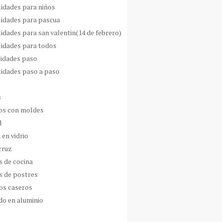
idades para niños
idades para pascua
idades para san valentin(14 de febrero)
idades para todos
idades paso
idades paso a paso
s
s con moldes
d
 en vidrio
cruz
s de cocina
s de postres
os caseros
do en aluminio