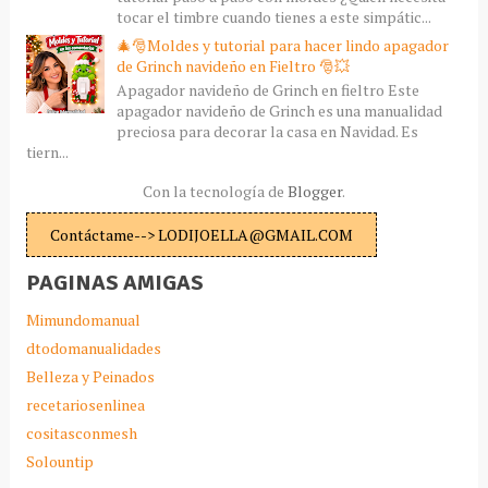
tocar el timbre cuando tienes a este simpátic...
🎄🎅Moldes y tutorial para hacer lindo apagador
de Grinch navideño en Fieltro 🎅💥
Apagador navideño de Grinch en fieltro Este
apagador navideño de Grinch es una manualidad
preciosa para decorar la casa en Navidad. Es
tiern...
Con la tecnología de
Blogger
.
Contáctame--> LODIJOELLA@GMAIL.COM
PAGINAS AMIGAS
Mimundomanual
dtodomanualidades
Belleza y Peinados
recetariosenlinea
cositasconmesh
Solountip