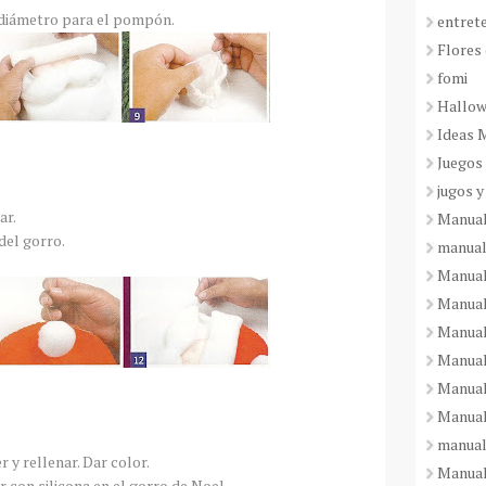
 diámetro para el pompón.
entret
Flores 
fomi
Hallo
Ideas 
Juegos
jugos y
ar.
Manual
del gorro.
manual
Manual
Manual
Manual
Manual
Manual
Manual
manual
 y rellenar. Dar color.
Manuali
 con silicona en el gorro de Noel.