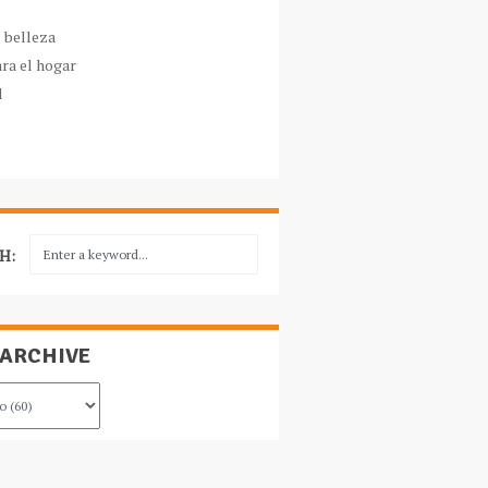
e belleza
ara el hogar
l
H:
 ARCHIVE