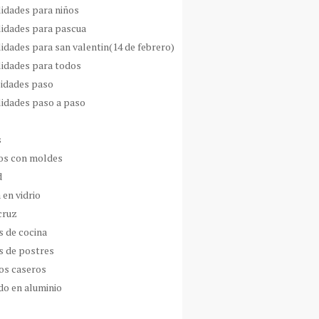
idades para niños
idades para pascua
idades para san valentin(14 de febrero)
idades para todos
idades paso
idades paso a paso
s
s con moldes
d
 en vidrio
cruz
s de cocina
s de postres
os caseros
do en aluminio