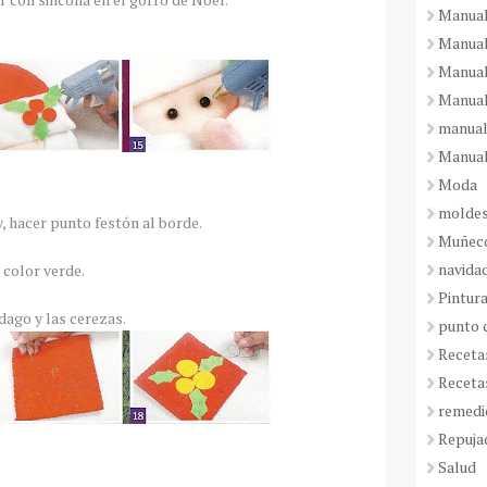
Manual
Manual
Manual
Manual
manual
Manual
Moda
molde
y, hacer punto festón al borde.
Muñeco
navida
 color verde.
Pintura
dago y las cerezas.
punto 
Receta
Receta
remedi
Repuja
Salud