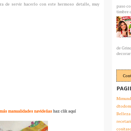
ra de servir hacerlo con este hermoso detalle, muy
paso co
timbre c
de Grin
decorar 
Con
PAGI
Mimund
dtodom
 más manualidades navideñas
haz clik aquí
Belleza
recetar
cosita