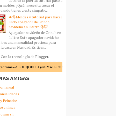
decorar la puerta: tutorial paso a
n moldes ¿Quién necesita tocar el
uando tienes a este simpátic...
🎄🎅Moldes y tutorial para hacer
lindo apagador de Grinch
navideño en Fieltro 🎅💥
Apagador navideño de Grinch en
fieltro Este apagador navideño
ch es una manualidad preciosa para
la casa en Navidad. Es tiern...
Con la tecnología de
Blogger
.
táctame--> LODIJOELLA@GMAIL.COM
NAS AMIGAS
omanual
anualidades
 y Peinados
iosenlinea
sconmesh