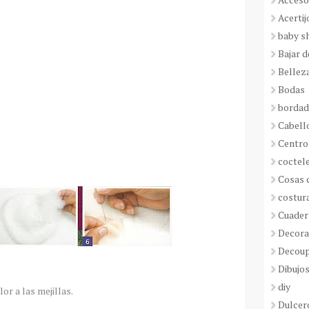
Acertij
baby s
Bajar 
Bellez
Bodas
borda
Cabell
Centro
coctel
Cosas 
costur
Cuader
Decora
Decou
Dibujos
diy
or a las mejillas.
Dulcer