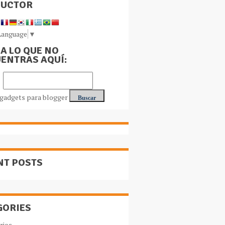
DUCTOR
Language
▼
A LO QUE NO
ENTRAS AQUÍ:
NT POSTS
GORIES
rios