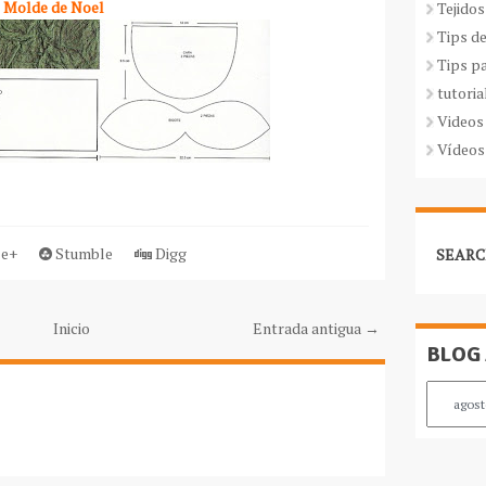
Molde de Noel
Tejidos
Tips d
Tips p
tutoria
Videos
Vídeos
e+
Stumble
Digg
SEARC
Inicio
Entrada antigua →
BLOG