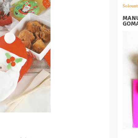
Solount
MANU
GOMA