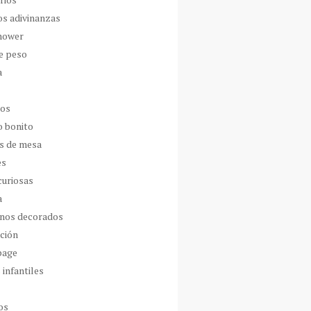
os adivinanzas
hower
de peso
a
dos
o bonito
s de mesa
es
curiosas
a
nos decorados
ción
page
 infantiles
os