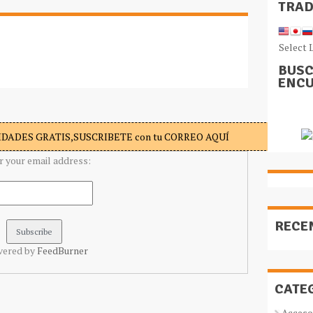
TRA
Select 
BUSC
ENCU
DADES GRATIS,SUSCRIBETE con tu CORREO AQUÍ
r your email address:
RECE
vered by
FeedBurner
CATE
Acceso