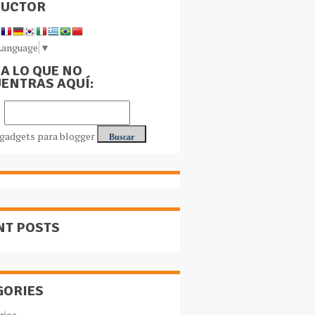
DUCTOR
Language
▼
A LO QUE NO
ENTRAS AQUÍ:
NT POSTS
GORIES
rios