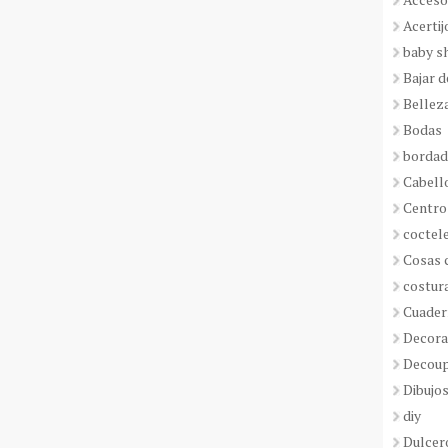
Acertij
baby s
Bajar 
Bellez
Bodas
borda
Cabell
Centro
coctel
Cosas 
costur
Cuader
Decora
Decou
Dibujos
diy
Dulcer