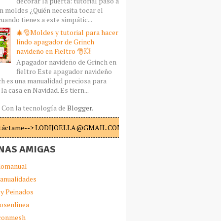
decorar la puerta: tutorial paso a
n moldes ¿Quién necesita tocar el
uando tienes a este simpátic...
🎄🎅Moldes y tutorial para hacer
lindo apagador de Grinch
navideño en Fieltro 🎅💥
Apagador navideño de Grinch en
fieltro Este apagador navideño
ch es una manualidad preciosa para
la casa en Navidad. Es tiern...
Con la tecnología de
Blogger
.
táctame--> LODIJOELLA@GMAIL.COM
NAS AMIGAS
omanual
anualidades
 y Peinados
iosenlinea
sconmesh