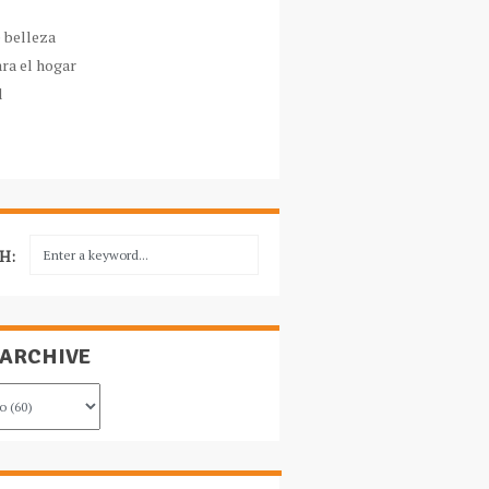
e belleza
ara el hogar
l
H:
 ARCHIVE