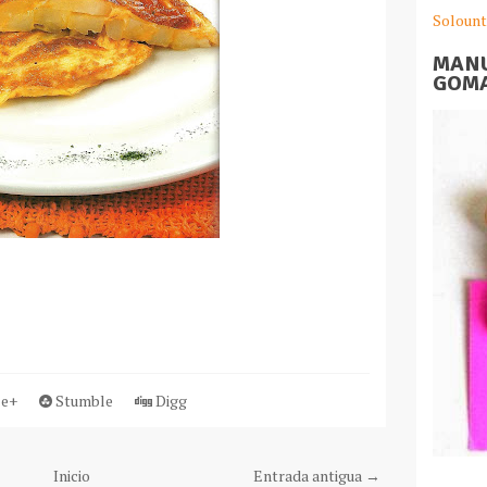
Solount
MANU
GOMA
e+
Stumble
Digg
Inicio
Entrada antigua →