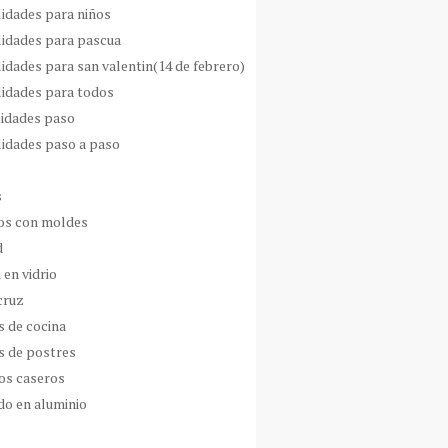
idades para niños
idades para pascua
idades para san valentin(14 de febrero)
idades para todos
idades paso
idades paso a paso
s
s con moldes
d
 en vidrio
cruz
s de cocina
s de postres
os caseros
do en aluminio