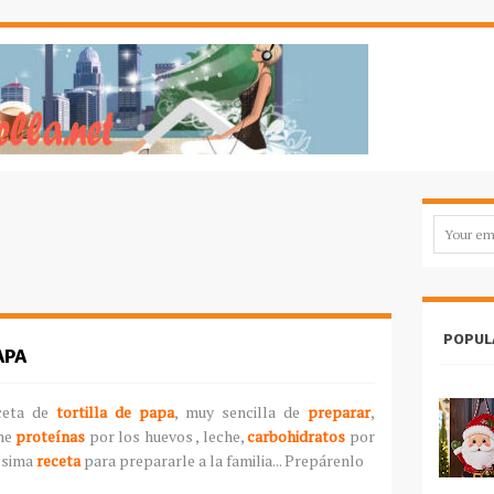
POPUL
APA
ceta de
tortilla de papa
, muy sencilla de
preparar
,
ene
proteínas
por los huevos , leche,
carbohidratos
por
ísima
receta
para prepararle a la familia... Prepárenlo