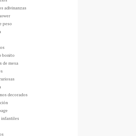
os adivinanzas
hower
de peso
a
dos
o bonito
s de mesa
es
curiosas
a
nos decorados
ción
page
 infantiles
os