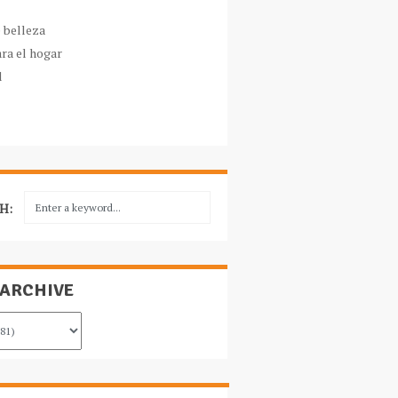
e belleza
ara el hogar
l
H:
 ARCHIVE