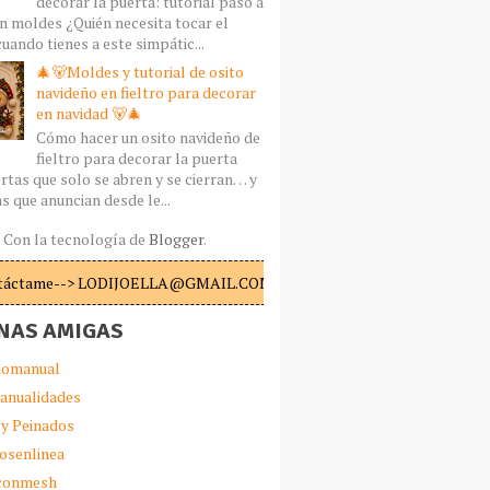
decorar la puerta: tutorial paso a
n moldes ¿Quién necesita tocar el
uando tienes a este simpátic...
🎄🐻Moldes y tutorial de osito
navideño en fieltro para decorar
en navidad 🐻🎄
Cómo hacer un osito navideño de
fieltro para decorar la puerta
rtas que solo se abren y se cierran… y
s que anuncian desde le...
Con la tecnología de
Blogger
.
táctame--> LODIJOELLA@GMAIL.COM
NAS AMIGAS
omanual
anualidades
 y Peinados
iosenlinea
sconmesh