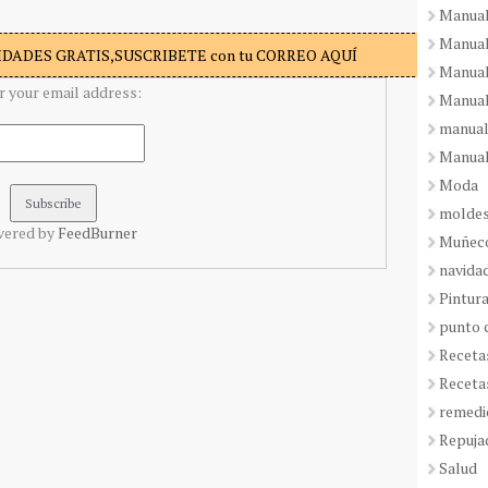
Manual
Manual
DADES GRATIS,SUSCRIBETE con tu CORREO AQUÍ
Manual
r your email address:
Manual
manual
Manual
Moda
molde
vered by
FeedBurner
Muñeco
navida
Pintura
punto 
Receta
Receta
remedi
Repuja
Salud