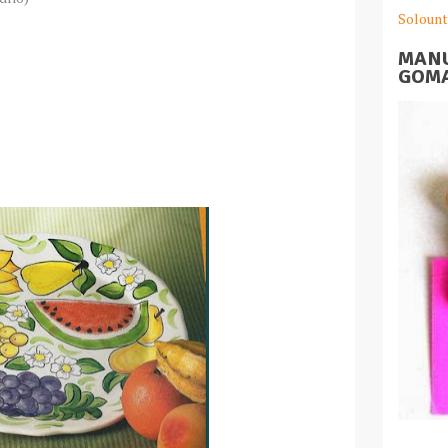
Solount
MANU
GOMA