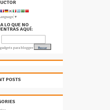
DUCTOR
Language
▼
A LO QUE NO
ENTRAS AQUÍ:
NT POSTS
GORIES
rios