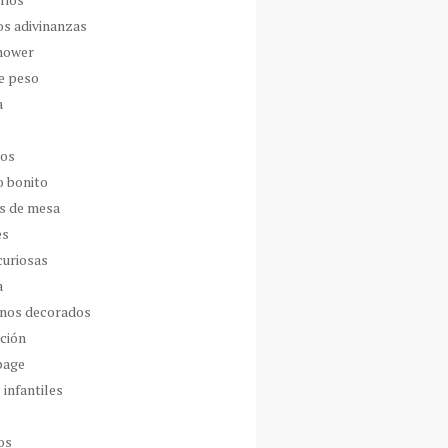
os adivinanzas
hower
de peso
a
dos
o bonito
s de mesa
es
curiosas
a
nos decorados
ción
page
 infantiles
os