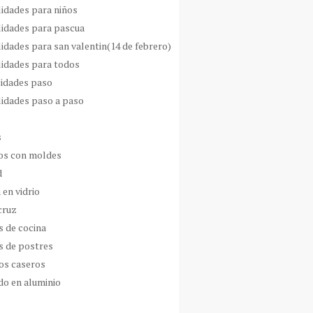
idades para niños
idades para pascua
idades para san valentin(14 de febrero)
idades para todos
idades paso
idades paso a paso
s
s con moldes
d
 en vidrio
cruz
s de cocina
s de postres
os caseros
do en aluminio