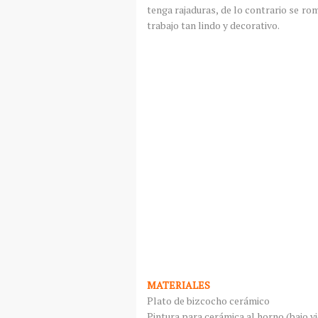
tenga rajaduras, de lo contrario se r
trabajo tan lindo y decorativo.
MATERIALES
Plato de bizcocho cerámico
Pintura para cerámica al horno (bajo vi