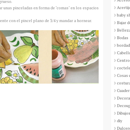
grueso.
Acertij
ar unas pinceladas en forma de "comas" en los espacios
baby s
ente con el pincel plano de 3/4 y mandar a hornear.
Bajar 
Bellez
Bodas
borda
Cabell
Centro
coctel
Cosas 
costur
Cuader
Decora
Decou
Dibujos
diy
Dulcer