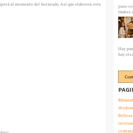
omperá al momento del horneado. Así que elaboren este
paso co
timbre c
Hay pue
hay otra
Con
PAGI
Mimund
dtodom
Belleza
recetar
cosita
drio)