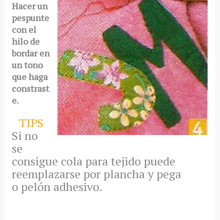
Hacer un
pespunte
con el
hilo de
bordar en
un tono
que haga
constrast
e.
TIPS
Si no
se
consigue cola para tejido puede
reemplazarse por plancha y pega
o pelón adhesivo.