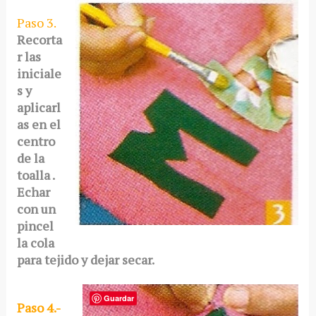
Paso 3.
Recorta
r las
iniciale
s y
aplicarl
as en el
centro
de la
toalla .
Echar
con un
pincel
la cola
para tejido y dejar secar.
Guardar
Paso 4.-