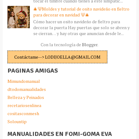
tocar el timbre cuando tienes a este simpátic...
🎄🐻Moldes y tutorial de osito navideño en fieltro
para decorar en navidad 🐻🎄
Cómo hacer un osito navideño de fieltro para
decorar la puerta Hay puertas que solo se abren y
se cierran… y hay otras que anuncian desde le...
Con la tecnología de
Blogger
.
Contáctame--> LODIJOELLA@GMAIL.COM
PAGINAS AMIGAS
Mimundomanual
dtodomanualidades
Belleza y Peinados
recetariosenlinea
cositasconmesh
Solountip
MANUALIDADES EN FOMI-GOMA EVA