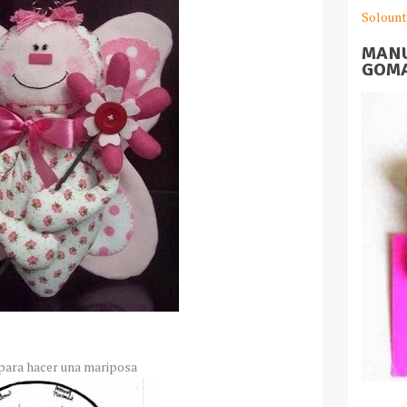
Solount
MANU
GOMA
para hacer una mariposa