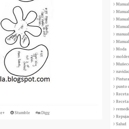
Manual
Manual
Manual
Manual
manual
Manual
Moda
molde
Muñeco
navida
Pintura
punto 
Receta
Receta
remedi
e+
Stumble
Digg
Repuja
Salud