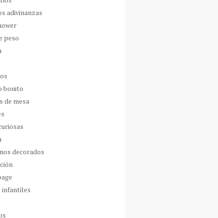
os adivinanzas
hower
de peso
a
dos
o bonito
s de mesa
es
curiosas
a
nos decorados
ción
page
 infantiles
os