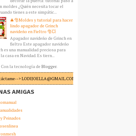
decorar la puerta: tutorial paso a
n moldes ¿Quién necesita tocar el
uando tienes a este simpátic...
🎄🎅Moldes y tutorial para hacer
lindo apagador de Grinch
navideño en Fieltro 🎅💥
Apagador navideño de Grinch en
fieltro Este apagador navideño
ch es una manualidad preciosa para
la casa en Navidad. Es tiern...
Con la tecnología de
Blogger
.
táctame--> LODIJOELLA@GMAIL.COM
NAS AMIGAS
omanual
anualidades
 y Peinados
iosenlinea
sconmesh