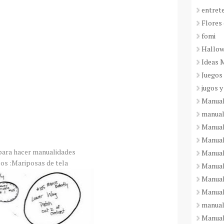
entret
Flores 
fomi
Hallo
Ideas 
Juegos
jugos y
Manual
manual
Manual
Manual
para hacer manualidades
Manual
os :Mariposas de tela
Manual
Manual
Manual
manual
Manuali