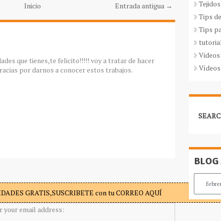
Tejidos
Inicio
Entrada antigua →
Tips d
Tips p
tutoria
Videos
es que tienes,te felicito!!!!! voy a tratar de hacer
Vídeos
racias por darnos a conocer estos trabajos.
SEARC
BLOG
DADES GRATIS,SUSCRIBETE con tu CORREO AQUÍ
r your email address: