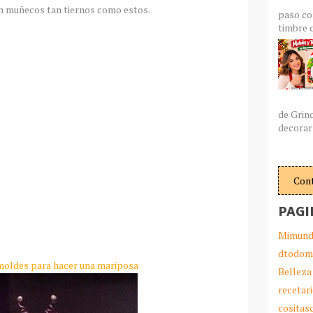
on muñecos tan tiernos como estos.
paso co
timbre c
de Grin
decorar 
Con
PAGI
Mimund
dtodom
moldes para hacer una mariposa
Belleza
recetar
cosita