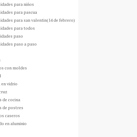
idades para niños
idades para pascua
idades para san valentin(14 de febrero)
idades para todos
idades paso
idades paso a paso
s
s con moldes
d
 en vidrio
cruz
s de cocina
s de postres
os caseros
do en aluminio