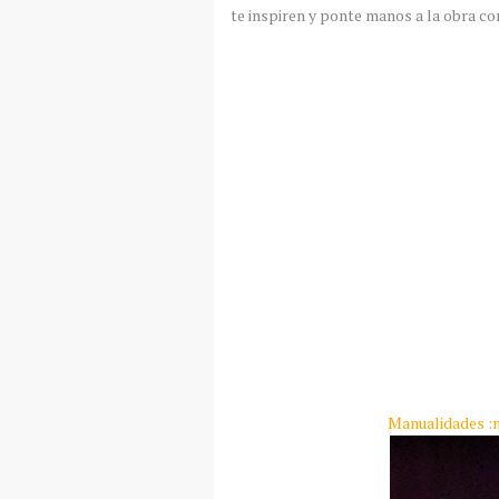
te inspiren y ponte manos a la obra c
Manualidades :