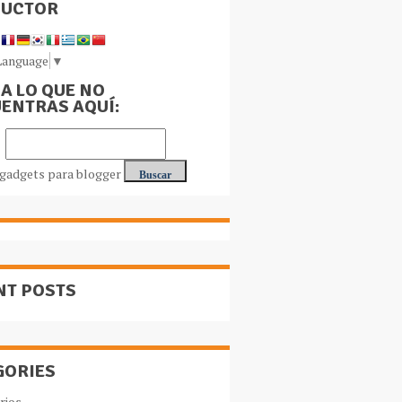
DUCTOR
Language
▼
A LO QUE NO
ENTRAS AQUÍ:
NT POSTS
GORIES
rios