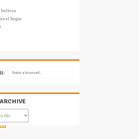
e belleza
ara el hogar
l
H:
 ARCHIVE