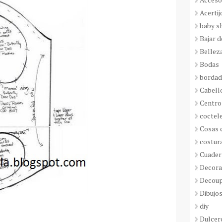
Acertij
baby s
Bajar 
Bellez
Bodas
borda
Cabell
Centro
coctel
Cosas 
costur
Cuader
Decora
Decou
Dibujos
diy
Dulcer